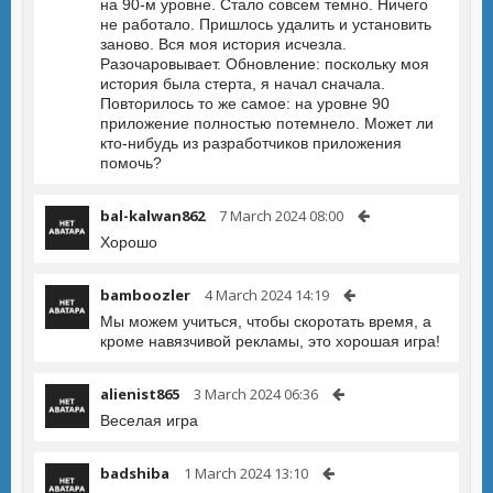
на 90-м уровне. Стало совсем темно. Ничего
не работало. Пришлось удалить и установить
заново. Вся моя история исчезла.
Разочаровывает. Обновление: поскольку моя
история была стерта, я начал сначала.
Повторилось то же самое: на уровне 90
приложение полностью потемнело. Может ли
кто-нибудь из разработчиков приложения
помочь?
bal-kalwan862
7 March 2024 08:00
Хорошо
bamboozler
4 March 2024 14:19
Мы можем учиться, чтобы скоротать время, а
кроме навязчивой рекламы, это хорошая игра!
alienist865
3 March 2024 06:36
Веселая игра
badshiba
1 March 2024 13:10