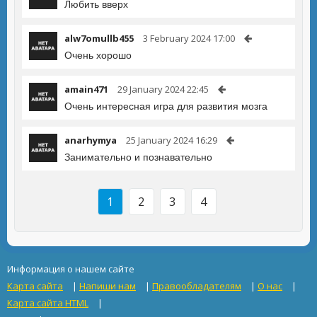
Любить вверх
alw7omullb455
3 February 2024 17:00
Очень хорошо
amain471
29 January 2024 22:45
Очень интересная игра для развития мозга
anarhymya
25 January 2024 16:29
Занимательно и познавательно
1
2
3
4
Информация о нашем сайте
Карта сайта
|
Напиши нам
|
Правообладателям
|
О нас
|
Карта сайта HTML
|