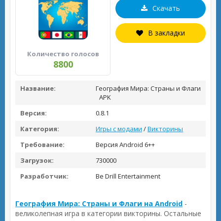
Скачать
В закладки
Количество голосов
8800
Название:
География Мира: Страны и Флаги
APK
Версия:
0.8.1
Категория:
Игры с модами
/
Викторины
Требование:
Версия Android 6++
Загрузок:
730000
Разработчик:
Be Drill Entertainment
География Мира: Страны и Флаги на Android
-
великолепная игра в категории викторины. Остальные