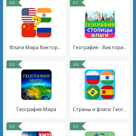
3.6
3.1
Флаги Мира Викторина
География - Викторина страны
3.3
3.6
География Мира
Страны и флаги: География мира
3.5
3.5