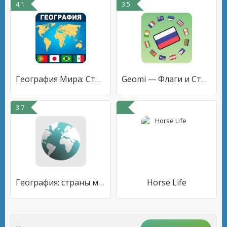
4.1
3.5
География Мира: Страны и Флаги
Geomi — Флаги и Страны
3.7
География: страны мира (игра)
Horse Life