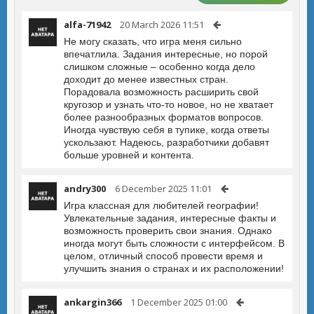
alfa-71942
20 March 2026 11:51
Не могу сказать, что игра меня сильно
впечатлила. Задания интересные, но порой
слишком сложные – особенно когда дело
доходит до менее известных стран.
Порадовала возможность расширить свой
кругозор и узнать что-то новое, но не хватает
более разнообразных форматов вопросов.
Иногда чувствую себя в тупике, когда ответы
ускользают. Надеюсь, разработчики добавят
больше уровней и контента.
andry300
6 December 2025 11:01
Игра классная для любителей географии!
Увлекательные задания, интересные факты и
возможность проверить свои знания. Однако
иногда могут быть сложности с интерфейсом. В
целом, отличный способ провести время и
улучшить знания о странах и их расположении!
ankargin366
1 December 2025 01:00