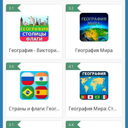
3.1
3.3
География - Викторина страны
География Мира
3.6
4.1
Страны и флаги: География мира
География Мира: Страны и Флаги
3.1
4.4