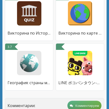
Викторина по Истории Мира
Викторина по карте мира
3.7
География: страны мира (игра)
LINE ポコパンタウン-楽しめるステージ満載パズルゲーム
Комментарии:
Комментируем