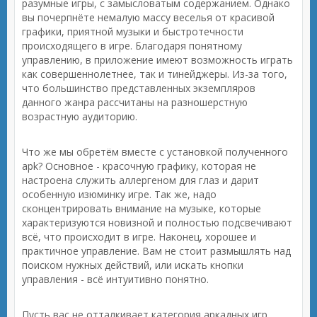
разумные игры, с замысловатым содержанием. Однако
вы почерпнёте немалую массу веселья от красивой
графики, приятной музыки и быстротечности
происходящего в игре. Благодаря понятному
управлению, в приложение имеют возможность играть
как совершеннолетнее, так и тинейджеры. Из-за того,
что большинство представленных экземпляров
данного жанра рассчитаны на разношерстную
возрастную аудиторию.
Что же мы обретём вместе с установкой полученного
apk? Основное - красочную графику, которая не
настроена служить аллергеном для глаз и дарит
особенную изюминку игре. Так же, надо
сконцентрировать внимание на музыке, которые
характеризуются новизной и полностью подсвечивают
всё, что происходит в игре. Наконец, хорошее и
практичное управление. Вам не стоит размышлять над
поиском нужных действий, или искать кнопки
управления - всё интуитивно понятно.
Пусть вас не отталкивает категория аркадных игр