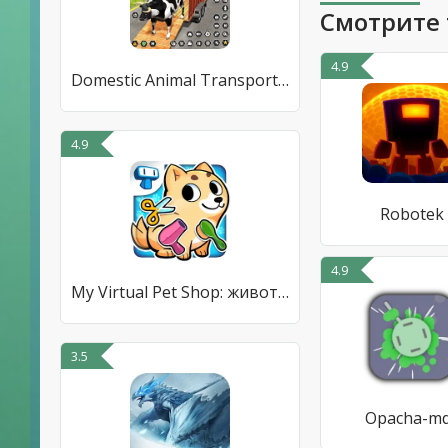
Смотрите 
4.9
Domestic Animal Transport Game
4.9
Robotek
4.9
My Virtual Pet Shop: животные
3.5
Opacha-m