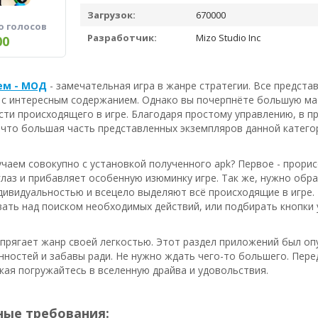
Загрузок:
670000
о голосов
Разработчик:
Mizo Studio Inc
00
ем - МОД
- замечательная игра в жанре стратегии. Все предст
 с интересным содержанием. Однако вы почерпнёте большую ма
сти происходящего в игре. Благодаря простому управлению, в п
 что большая часть представленных экземпляров данной катего
чаем совокупно с установкой полученного apk? Первое - прори
лаз и прибавляет особенную изюминку игре. Так же, нужно обр
ивидуальностью и всецело выделяют всё происходящие в игре. 
ать над поиском необходимых действий, или подбирать кнопки у
апрягает жанр своей легкостью. Этот раздел приложений был 
нностей и забавы ради. Не нужно ждать чего-то большего. Пер
кая погружайтесь в вселенную драйва и удовольствия.
ые требования: