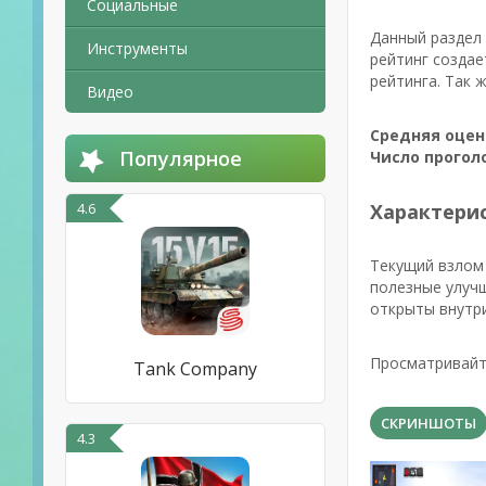
Социальные
Данный раздел 
Инструменты
рейтинг создае
рейтинга. Так 
Видео
Средняя оцен
Популярное
Число прогол
4.6
Характерис
Текущий взлом 
полезные улучш
открыты внутр
Просматривайт
Tank Company
СКРИНШОТЫ
4.3