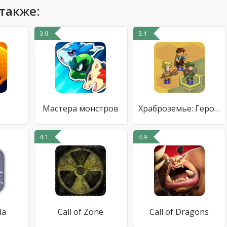
также:
3.9
3.1
Мастера монстров
Храброземье: Герои Магии
4.1
4.9
da
Call of Zone
Call of Dragons