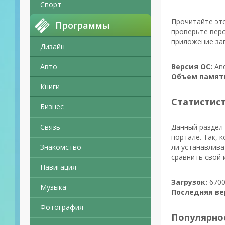
Спорт
Прочитайте это
Программы
проверьте верс
приложение зап
Дизайн
Авто
Версия ОС:
And
Объем памят
Книги
Статистис
Бизнес
Связь
Данный раздел 
портале. Так, 
Знакомство
ли устанавлива
сравнить свой 
Навигация
Загрузок:
6700
Музыка
Последняя ве
Фотография
Популярно