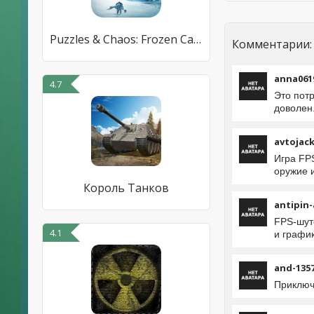
Puzzles & Chaos: Frozen Castle
Комментарии:
anna061
4.7
Это потр
доволен.
avtojac
Игра FPS
оружие и
Король Танков
antipin-
FPS-шут
4.1
и график
and-135
Приключ