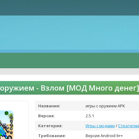
 оружием - Взлом [МОД Много денег
Название:
игры с оружием APK
Версия:
2.5.1
Категория:
Игры с модами
/
Стратегии
Требование:
Версия Android 6++