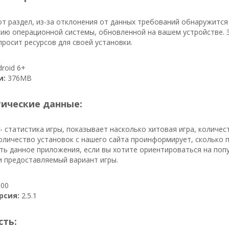
т раздел, из-за отклонения от данных требований обнаружится
ию операционной системы, обновленной на вашем устройстве. З
росит ресурсов для своей установки.
roid 6+
и:
376MB
тические данные:
- статистика игры, показывает насколько хитовая игра, количес
количество установок с нашего сайта проинформирует, сколько 
ть данное приложения, если вы хотите ориентироваться на попу
и предоставляемый вариант игры.
00
рсия:
2.5.1
сть: