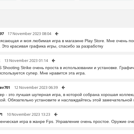
97
17 November 2023 08:04
ясающая и моя любимая игра в магазине Play Store. Мне очень по
 Это красивая графика игры, спасибо за разработку
k
13 November 2023 01:14
 Shooting Strike очень проста в использовании и установке. Графи
спользуется супер. Мне нравится эта игра.
av701
12 November 2023 06:39
ер - это лучшая шутерная игра, в которой собрана хорошая колле
ой. Обязательно установите и наслаждайтесь этой замечательной 
71
10 November 2023 13:23
енческая игра в жанре Fps. Управление очень простое. Оружие оч