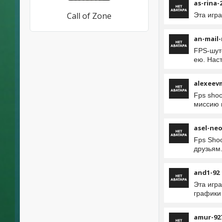
as-rina-
Call of Zone
Эта игра
an-mail-
FPS-шуте
ею. Наст
alexeev
Fps shoo
миссию 
asel-ne
Fps Shoo
друзьям
and1-92
Эта игра
графики 
amur-92