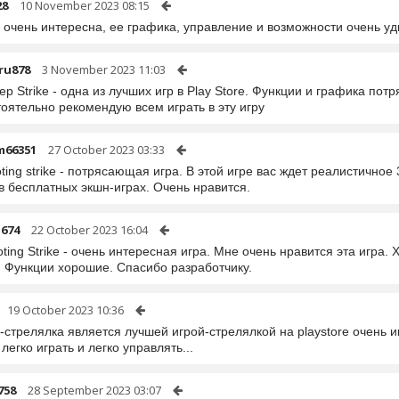
28
10 November 2023 08:15
 очень интересна, ее графика, управление и возможности очень уд
ru878
3 November 2023 11:03
р Strike - одна из лучших игр в Play Store. Функции и графика по
оятельно рекомендую всем играть в эту игру
m66351
27 October 2023 03:33
ting strike - потрясающая игра. В этой игре вас ждет реалистично
в бесплатных экшн-играх. Очень нравится.
o674
22 October 2023 16:04
ting Strike - очень интересная игра. Мне очень нравится эта игр
. Функции хорошие. Спасибо разработчику.
19 October 2023 10:36
-стрелялка является лучшей игрой-стрелялкой на playstore очень 
легко играть и легко управлять...
758
28 September 2023 03:07