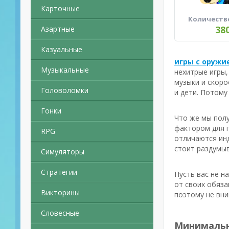
Карточные
Количеств
38
Азартные
Казуальные
игры с оружи
Музыкальные
нехитрые игры,
музыки и скоро
Головоломки
и дети. Потому
Гонки
Что же мы полу
фактором для г
RPG
отличаются инд
стоит раздумыв
Симуляторы
Стратегии
Пусть вас не н
от своих обяза
Викторины
поэтому не вни
Словесные
Минимальн