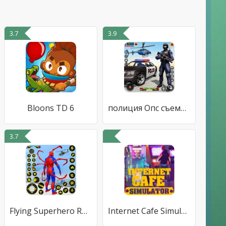
3.7
3.9
Bloons TD 6
полиция Опс съемка игр оружием
3.7
Flying Superhero Robot Games
Internet Cafe Simulator