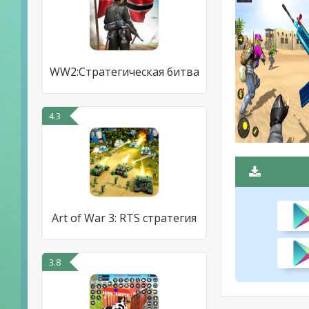
WW2:Стратегическая битва
4.3
Art of War 3: RTS стратегия
3.8