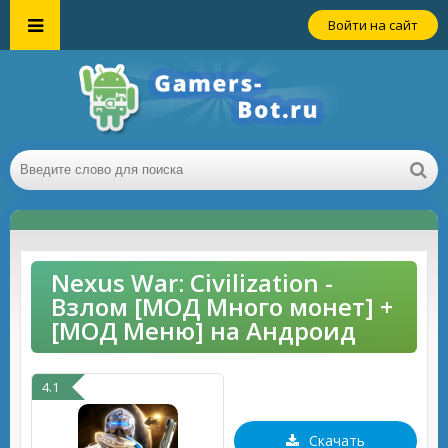
Войти на сайт
Nexus War: Civilization -
Взлом [МОД Много монет] +
[МОД Меню] на Андроид
4.1
Скачать