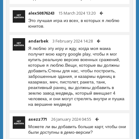
alex50876243
15 March 2024 13:20
Это лучшая игра из всех, в которых я люблю
юнитов.
andarbek
3 February 2024 14:28
Я люблю эту игру и жду, когда моя мама
получит мою карту google play, чтобы я мог
купить реальную версию военных сражений,
которые я люблю.Вещи, которые вы должны
добавить:Стены для нас, чтобы построить,
заброшенные здания, и казармы единиц в
казармах, меч, пистолет, ракета, танк,
реактивный ранец, вы должны добавить в
землю завод медведь, который вмещает 4
человека, и они могут стрелять внутри и пушка
на вершине медведя
axezz771
26 January 2024 04:55
Можете ли вы добавить больше карт, чтобы они
были доступны в демо-версии?