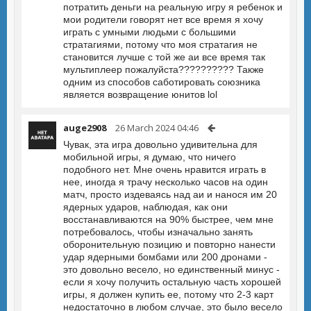
потратить деньги на реальную игру я ребенок и
мои родители говорят нет все время я хочу
играть с умными людьми с большими
стратагиями, потому что моя стратагия не
становится лучше с той же аи все время так
мультиплеер пожалуйста?????????? Также
одним из способов саботировать союзника
является возвращение юнитов lol
auge2908
26 March 2024 04:46
Чувак, эта игра довольно удивительна для
мобильной игры, я думаю, что ничего
подобного нет. Мне очень нравится играть в
нее, иногда я трачу несколько часов на один
матч, просто издеваясь над аи и нанося им 20
ядерных ударов, наблюдая, как они
восстанавливаются на 90% быстрее, чем мне
потребовалось, чтобы изначально занять
оборонительную позицию и повторно нанести
удар ядерными бомбами или 200 дронами -
это довольно весело, но единственный минус -
если я хочу получить остальную часть хорошей
игры, я должен купить ее, потому что 2-3 карт
недостаточно в любом случае, это было весело