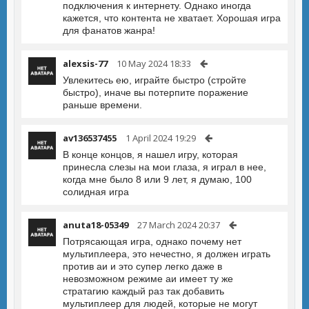
подключения к интернету. Однако иногда
кажется, что контента не хватает. Хорошая игра
для фанатов жанра!
alexsis-77
10 May 2024 18:33
Увлекитесь ею, играйте быстро (стройте
быстро), иначе вы потерпите поражение
раньше времени.
av136537455
1 April 2024 19:29
В конце концов, я нашел игру, которая
принесла слезы на мои глаза, я играл в нее,
когда мне было 8 или 9 лет, я думаю, 100
солидная игра
anuta18-05349
27 March 2024 20:37
Потрясающая игра, однако почему нет
мультиплеера, это нечестно, я должен играть
против аи и это супер легко даже в
невозможном режиме аи имеет ту же
стратагию каждый раз так добавить
мультиплеер для людей, которые не могут