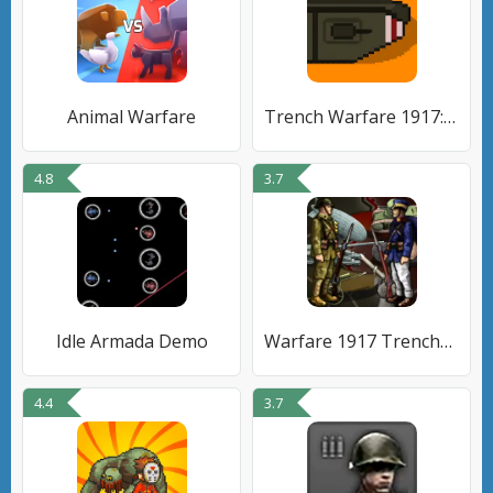
Animal Warfare
Trench Warfare 1917: WW1 RTS
4.8
3.7
Idle Armada Demo
Warfare 1917 Trenches Troops
4.4
3.7