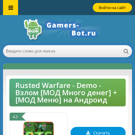
Войти на сайт
Rusted Warfare - Demo -
Взлом [МОД Много денег] +
[МОД Меню] на Андроид
4.3
Скачать