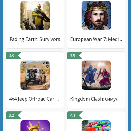
Fading Earth: Survivors
European War 7: Medieval
4.9
3.5
4x4 Jeep Offroad Car Driving
Kingdom Clash: симулятор битвы
3.2
4.1