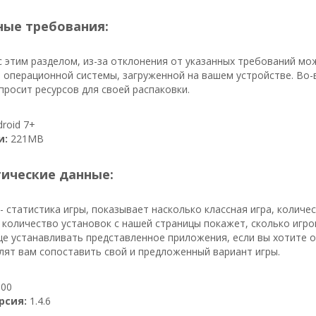
ые требования:
 этим разделом, из-за отклонения от указанных требований м
 операционной системы, загруженной на вашем устройстве. Во-
росит ресурсов для своей распаковки.
roid 7+
и:
221MB
тические данные:
- статистика игры, показывает насколько классная игра, колич
, количество установок с нашей страницы покажет, сколько игро
е устанавливать представленное приложения, если вы хотите 
лят вам сопоставить свой и предложенный вариант игры.
00
рсия:
1.4.6