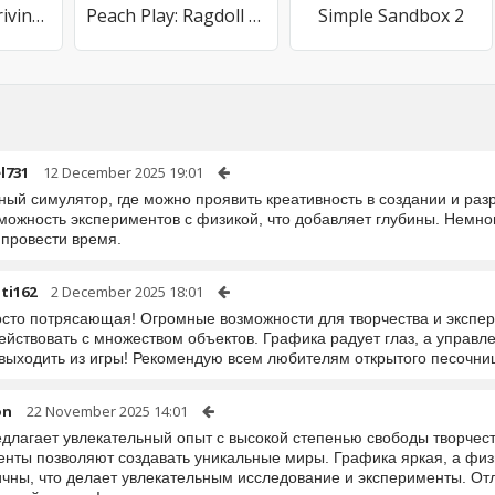
Ultimate Bus Driving Simulator
Peach Play: Ragdoll Sandbox
Simple Sandbox 2
l731
12 December 2025 19:01
ный симулятор, где можно проявить креативность в создании и раз
можность экспериментов с физикой, что добавляет глубины. Немног
 провести время.
ti162
2 December 2025 18:01
осто потрясающая! Огромные возможности для творчества и экспер
йствовать с множеством объектов. Графика радует глаз, а управле
 выходить из игры! Рекомендую всем любителям открытого песочни
on
22 November 2025 14:01
едлагает увлекательный опыт с высокой степенью свободы творчес
енты позволяют создавать уникальные миры. Графика яркая, а фи
ичны, что делает увлекательным исследование и эксперименты. От