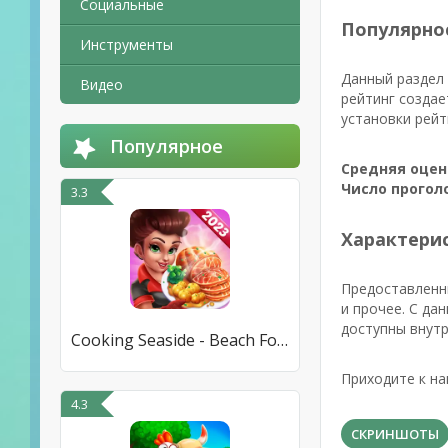
Социальные
Популярно
Инструменты
Данный раздел 
Видео
рейтинг создае
установки рейт
Популярное
Средняя оцен
Число прогол
3.3
Характерис
Предоставленн
и прочее. С да
доступны внутр
Cooking Seaside - Beach Food
Приходите к на
4.3
СКРИНШОТЫ