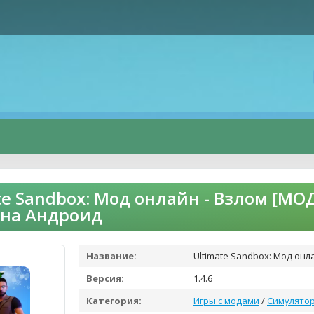
te Sandbox: Мод онлайн - Взлом [МО
 на Андроид
Название:
Ultimate Sandbox: Мод онл
Версия:
1.4.6
Категория:
Игры с модами
/
Симулято