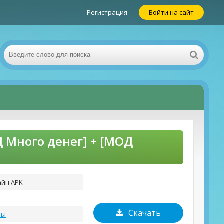
Регистрация
Войти на сайт
Д Много денег] + [МОД
айн APK
Скачать
ры