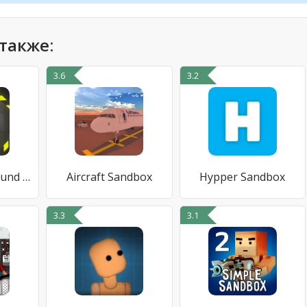
также:
3.6
3.2
Human Playground Sandbox
Aircraft Sandbox
Hypper Sandbox
3.3
3.1