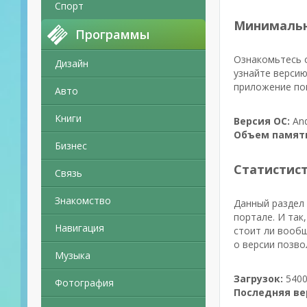
Спорт
Минимальн
Программы
Ознакомьтесь с
Дизайн
узнайте версию
приложение поп
Авто
Книги
Версия ОС:
And
Объем памят
Бизнес
Статистис
Связь
Знакомство
Данный раздел 
портале. И так
Навигация
стоит ли вообщ
о версии позво
Музыка
Загрузок:
5400
Фотография
Последняя ве