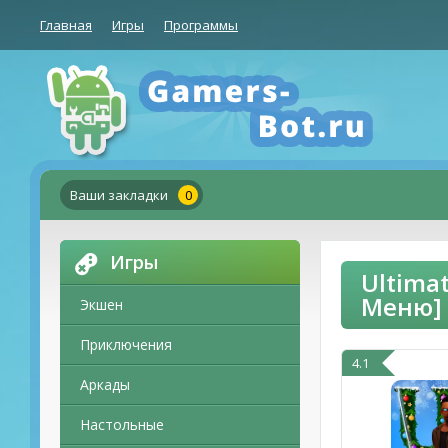
Главная
Игры
Программы
Ваши закладки
0
Игры
Ultima
Меню]
Экшен
Приключения
4.1
Аркады
Настольные