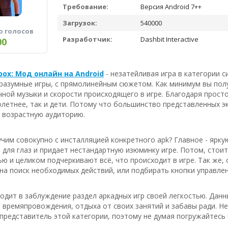
Требование:
Версия Android 7++
Загрузок:
540000
о голосов
Разработчик:
Dashbit Interactive
00
box: Мод онлайн на Android
- незатейливая игра в категории 
 разумные игры, с прямолинейным сюжетом. Как минимум вы пол
чной музыки и скорости происходящего в игре. Благодаря прост
летнее, так и дети. Потому что большинство представленных э
 возрастную аудиторию.
чим совокупно с инсталляцией конкретного apk? Главное - ярку
для глаз и придает нестандартную изюминку игре. Потом, стои
ю и целиком подчеркивают всё, что происходит в игре. Так же,
на поиск необходимых действий, или подбирать кнопки управлен
водит в заблуждение раздел аркадных игр своей легкостью. Дан
времяпровождения, отдыха от своих занятий и забавы ради. Не
редставитель этой категории, поэтому не думая погружайтесь 