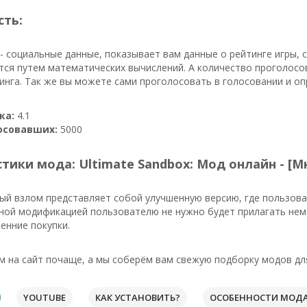
сть:
- социальные данные, показывает вам данные о рейтинге игры,
тся путем математических вычислений. А количество проголосо
инга. Так же вы можете сами проголосовать в голосовании и о
ка:
4.1
осовавших:
5000
тики мода: Ultimate Sandbox: Мод онлайн - [М
ый взлом представляет собой улучшенную версию, где пользов
нной модификацией пользователю не нужно будет прилагать нема
енние покупки.
м на сайт почаще, а мы соберём вам свежую подборку модов дл
YOUTUBE
КАК УСТАНОВИТЬ?
ОСОБЕННОСТИ МОД