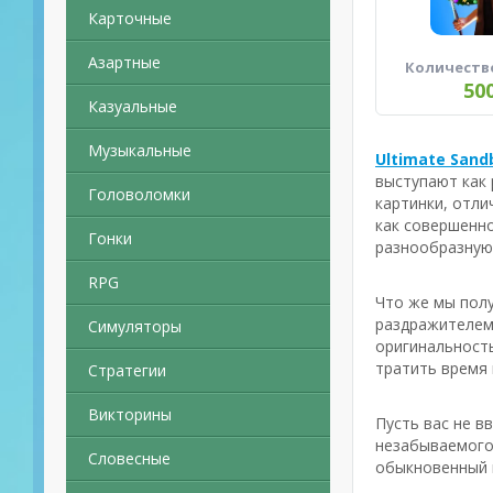
Карточные
Азартные
Количеств
50
Казуальные
Музыкальные
Ultimate Sand
выступают как
Головоломки
картинки, отли
как совершенно
Гонки
разнообразную
RPG
Что же мы полу
раздражителем 
Симуляторы
оригинальность
тратить время 
Стратегии
Викторины
Пусть вас не в
незабываемого 
Словесные
обыкновенный п