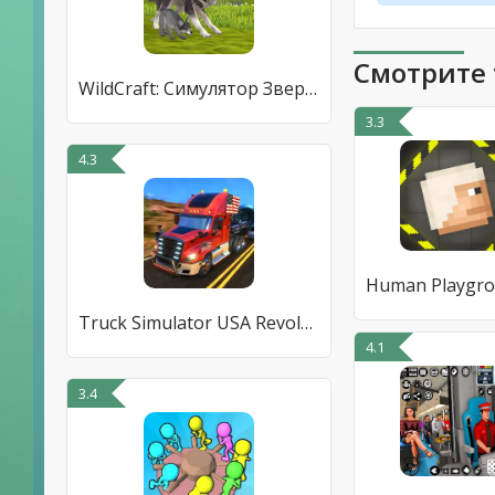
Смотрите 
WildCraft: Симулятор Зверей
3.3
4.3
Truck Simulator USA Revolution
4.1
3.4