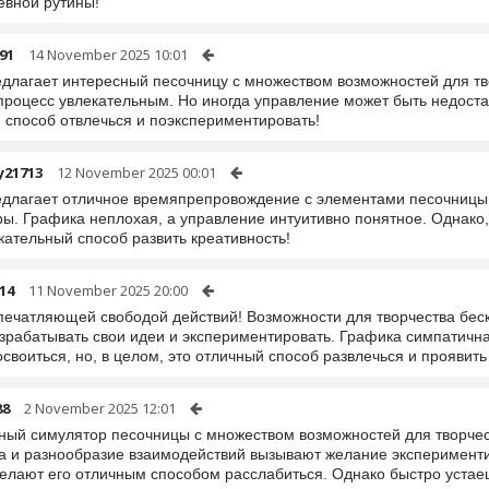
евной рутины!
91
14 November 2025 10:01
едлагает интересный песочницу с множеством возможностей для т
процесс увлекательным. Но иногда управление может быть недостат
 способ отвлечься и поэкспериментировать!
y21713
12 November 2025 00:01
едлагает отличное времяпрепровождение с элементами песочницы,
ы. Графика неплохая, а управление интуитивно понятное. Однако, 
кательный способ развить креативность!
14
11 November 2025 20:00
впечатляющей свободой действий! Возможности для творчества бес
азрабатывать свои идеи и экспериментировать. Графика симпатичн
своиться, но, в целом, это отличный способ развлечься и проявить
88
2 November 2025 12:01
ный симулятор песочницы с множеством возможностей для творчес
а и разнообразие взаимодействий вызывают желание экспериментир
делают его отличным способом расслабиться. Однако быстро устае