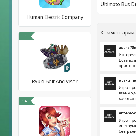
Human Electric Company
Комментарии:
4.1
astra78e
Интерес
Есть воз
приятно
atv-tima
Ryuki Belt And Visor
Игра пр
взаимоде
хочется
3.4
artemo
Игра пр
инструм
безгран