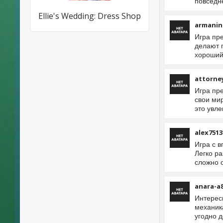
повседн
Ellie's Wedding: Dress Shop
armanin
Игра пр
делают 
хороший
attorne
Игра пр
свои мир
это увле
alex7513
Игра с 
Легко р
сложно о
anara-a
Интерес
механик
угодно 