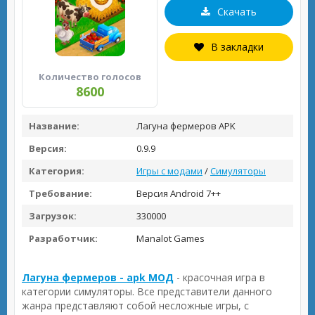
Скачать
В закладки
Количество голосов
8600
Название:
Лагуна фермеров APK
Версия:
0.9.9
Категория:
Игры с модами
/
Симуляторы
Требование:
Версия Android 7++
Загрузок:
330000
Разработчик:
Manalot Games
Лагуна фермеров - apk МОД
- красочная игра в
категории симуляторы. Все представители данного
жанра представляют собой несложные игры, с