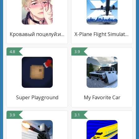
Кровавый поцелуй:история игры
X-Plane Flight Simulator
4.8
3.9
Super Playground
My Favorite Car
3.9
3.1