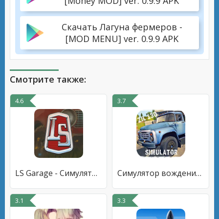
[Money MOD] ver. 0.9.9 APK
Скачать Лагуна фермеров -
[MOD MENU] ver. 0.9.9 APK
Смотрите также:
4.6
3.7
LS Garage - Симулятор тюнинга
Симулятор вождения ЗИЛ 130
3.1
3.3