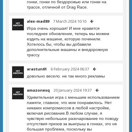
гонки, гонки по бездорожью или гонки на
трассе, отличной от Drag Race.
alex-mad89
7 March 2024 10:10
Игра очень хорошая! И мне нравится
последнее обновление, теперь мы можем
ездить на машине, которую починили.
Хотелось бы, чтобы вы добавили
дополнительные машины и внедорожную
трассу.
arastun61
6 February 2024 06:37
довольно весело. не так много рекламы
amazonesq
20 January 2024 19:37
Удивительная игра с меньшим использованием
памяти, главное, что мне понравилось. Нет
никаких компромиссов в любой настройке,
включая рисование.В любом случае, я
чувствую небольшое разочарование по поводу
отсутствия призов за выигрыш в гонках, это не
большая проблема, поскольку вы