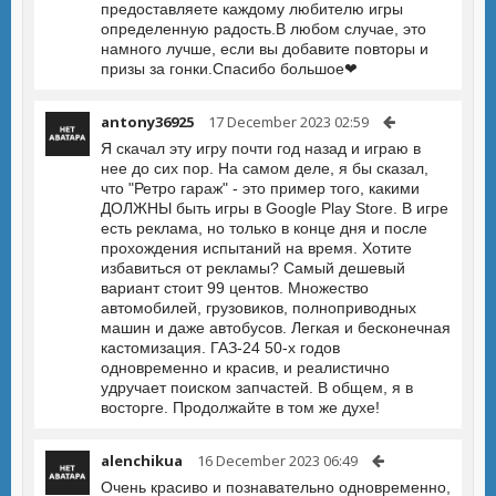
предоставляете каждому любителю игры
определенную радость.В любом случае, это
намного лучше, если вы добавите повторы и
призы за гонки.Спасибо большое❤
antony36925
17 December 2023 02:59
Я скачал эту игру почти год назад и играю в
нее до сих пор. На самом деле, я бы сказал,
что "Ретро гараж" - это пример того, какими
ДОЛЖНЫ быть игры в Google Play Store. В игре
есть реклама, но только в конце дня и после
прохождения испытаний на время. Хотите
избавиться от рекламы? Самый дешевый
вариант стоит 99 центов. Множество
автомобилей, грузовиков, полноприводных
машин и даже автобусов. Легкая и бесконечная
кастомизация. ГАЗ-24 50-х годов
одновременно и красив, и реалистично
удручает поиском запчастей. В общем, я в
восторге. Продолжайте в том же духе!
alenchikua
16 December 2023 06:49
Очень красиво и познавательно одновременно,