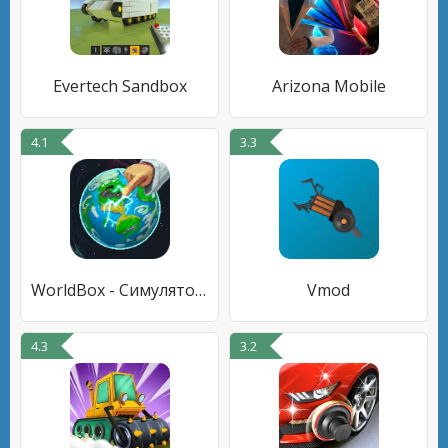
Evertech Sandbox
Arizona Mobile
4.1
3.3
WorldBox - Симулятор Бога
Vmod
4.3
3.2