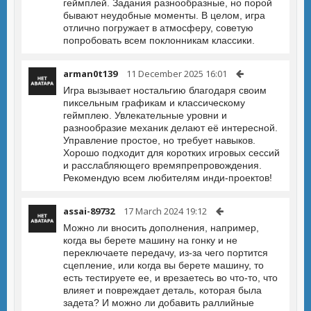
геймплей. Задания разнообразные, но порой
бывают неудобные моменты. В целом, игра
отлично погружает в атмосферу, советую
попробовать всем поклонникам классики.
arman0t139
11 December 2025 16:01
Игра вызывает ностальгию благодаря своим
пиксельным графикам и классическому
геймплею. Увлекательные уровни и
разнообразие механик делают её интересной.
Управление простое, но требует навыков.
Хорошо подходит для коротких игровых сессий
и расслабляющего времяпрепровождения.
Рекомендую всем любителям инди-проектов!
assai-89732
17 March 2024 19:12
Можно ли вносить дополнения, например,
когда вы берете машину на гонку и не
переключаете передачу, из-за чего портится
сцепление, или когда вы берете машину, то
есть тестируете ее, и врезаетесь во что-то, что
влияет и повреждает деталь, которая была
задета? И можно ли добавить раллийные