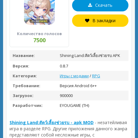
Скачать
В закладки
Количество голосов
7500
Название:
Shining Land:สัตว์เลี้ยงช่วยรบ APK
Версия:
0.8.7
Категория:
Игры с модами
/
RPG
Требование:
Версия Android 6++
Загрузок:
900000
Разработчик:
EYOUGAME (TH)
Shining Land:สัตว์เลี้ยงช่วยรบ - apk MOD
- незатейливая
игра в разделе RPG. Другие приложения данного жанра
представляют собой несложные игры, с