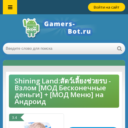
Войти на сайт
Shining Land:สัตว์เลี้ยงช่วยรบ -
Взлом [МОД Бесконечные
деньги] + [МОД Меню] на
Андроид
3.4