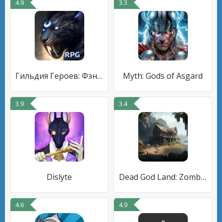
4.9
3.3
Гильдия Героев: Фэнтези РПГ
Myth: Gods of Asgard
3.9
3.4
Dislyte
Dead God Land: Zombie Survival
4.6
4.9