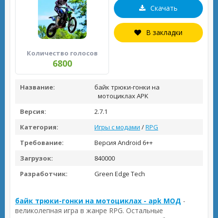
Скачать
В закладки
Количество голосов
6800
Название:
байк трюки-гонки на
мотоциклах APK
Версия:
2.7.1
Категория:
Игры с модами
/
RPG
Требование:
Версия Android 6++
Загрузок:
840000
Разработчик:
Green Edge Tech
байк трюки-гонки на мотоциклах - apk МОД
-
великолепная игра в жанре RPG. Остальные