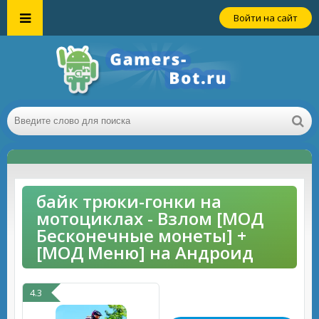
Войти на сайт
байк трюки-гонки на
мотоциклах - Взлом [МОД
Бесконечные монеты] +
[МОД Меню] на Андроид
4.3