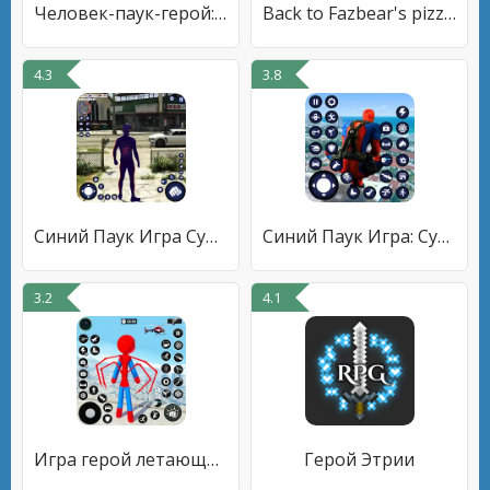
Человек-паук-герой: игры-пауки
Back to Fazbear's pizzeria
4.3
3.8
Синий Паук Игра Супер Человек
Синий Паук Игра: Супер Человек
3.2
4.1
Игра герой летающего паука
Герой Этрии