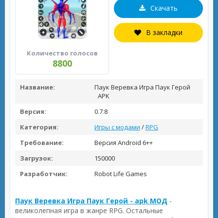
Скачать
В закладки
Количество голосов
8800
Название:
Паук Веревка Игра Паук Герой
APK
Версия:
0.7.8
Категория:
Игры с модами
/
RPG
Требование:
Версия Android 6++
Загрузок:
150000
Разработчик:
Robot Life Games
Паук Веревка Игра Паук Герой - apk МОД
-
великолепная игра в жанре RPG. Остальные