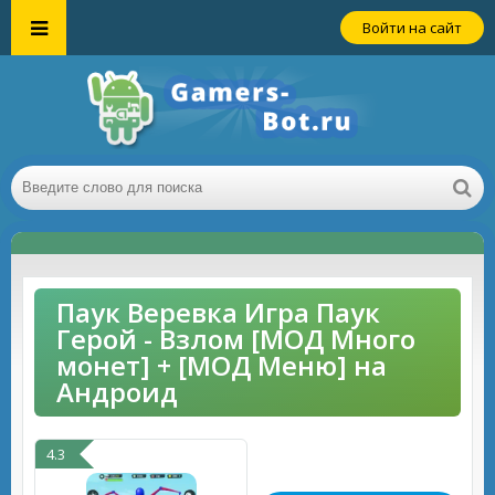
Войти на сайт
Паук Веревка Игра Паук
Герой - Взлом [МОД Много
монет] + [МОД Меню] на
Андроид
4.3