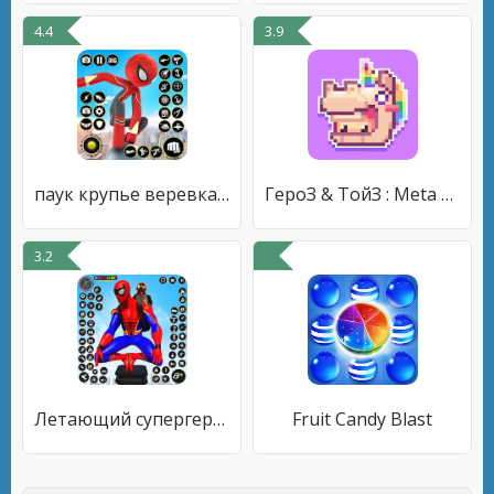
4.4
3.9
паук крупье веревка герой
ГероЗ & ТойЗ : Meta Toy City
3.2
Летающий супергерой: игры-паук
Fruit Candy Blast