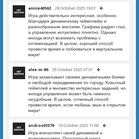
annie40562
28 October 2025 19:01
Игра действительно интересная, особенно
благодаря динамичному геймплейю и
разнообразным миссиям. Графика радует глаз,
а управление интуитивно понятно. Однако
иногда могут возникать проблемы с
оптимизацией. В целом, хороший способ
провести время и побоеваться в виртуальном
мире!
alex-m-86
20 October 2025 07:01
Игра захватывает своими динамичными боями
и свободой передвижения по городу. Классный
геймплей и множество интересных заданий, но
иногда управление может быть немного
неудобным. В целом, отличный способ
провести время, если любишь экшн в открытом
мире!
andros05579
10 October 2025 11:00
Игра впечатляет своей динамикой и
возможностями. Просторный город,