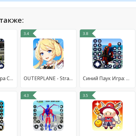
также:
3.4
3.8
Синий Паук Игра Супер Человек
OUTERPLANE - Strategy Anime
Синий Паук Игра: Супер Человек
4.3
3.5