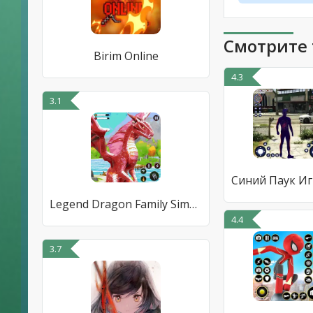
Смотрите 
Birim Online
4.3
3.1
Legend Dragon Family Simulator
4.4
3.7