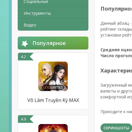
Социальные
Популярно
Инструменты
Данный абзац -
Видео
рейтинг склады
установки рейт
Популярное
Средняя оцен
Число прогол
4.2
Характерис
Загруженный м
валюты и друг
комфортной иг
Võ Lâm Truyền Kỳ MAX
Приходите к на
4.9
СКРИНШОТЫ