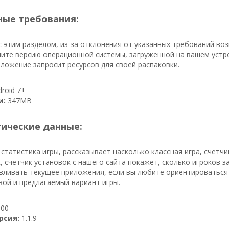
ые требования:
 этим разделом, из-за отклонения от указанных требований во
ите версию операционной системы, загруженной на вашем устро
ложение запросит ресурсов для своей распаковки.
roid 7+
и:
347MB
тические данные:
 статистика игры, рассказывает насколько классная игра, счетч
к, счетчик установок с нашего сайта покажет, сколько игроков за
ливать текущее приложения, если вы любите ориентироваться 
вой и предлагаемый вариант игры.
00
рсия:
1.1.9