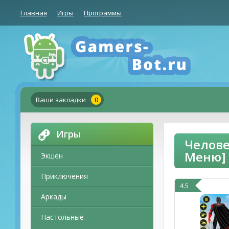
Главная
Игры
Программы
Ваши закладки
0
Игры
Челове
Меню]
Экшен
Приключения
4.5
Аркады
Настольные