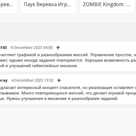
паук крупье веревка герой
Паук Веревка Игра Паук Герой
ZOMBIE Kingdom : Survival AFK
163
6 December 2025 04:00
ечатляет графикой и разнообразием миссий. Управление простое, н
вает, однако иногда задания повторяются. Хорошая возможность ра
ий и улучшений геймплейных механик.
oray
4 December 2025 13:02
едлагает интересный концепт спасателя, но реализация оставляет 
отзывчивое. Много повторяющихся миссий, что делает игровой проц
ью. Нужны улучшения в механике и разнообразии заданий.