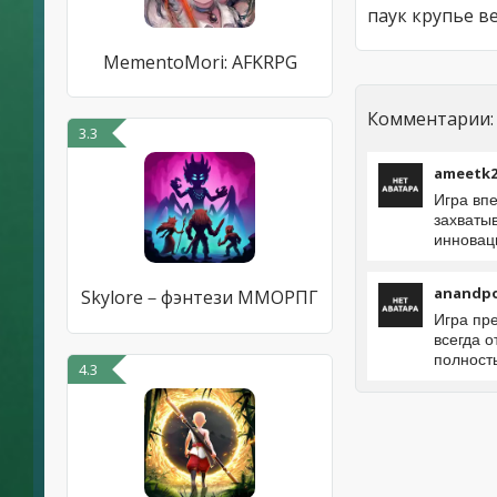
MementoMori: AFKRPG
Комментарии:
3.3
ameetk2
Игра вп
захваты
инновац
anandp
Skylore－фэнтези ММОРПГ
Игра пр
всегда 
полност
4.3