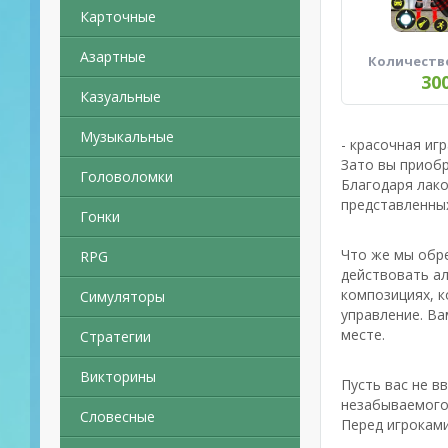
Карточные
Азартные
Количеств
30
Казуальные
Музыкальные
- красочная иг
Зато вы приобр
Головоломки
Благодаря лако
представленных
Гонки
Что же мы обре
RPG
действовать ал
композициях, к
Симуляторы
управление. Ва
месте.
Стратегии
Викторины
Пусть вас не в
незабываемого 
Словесные
Перед игроками