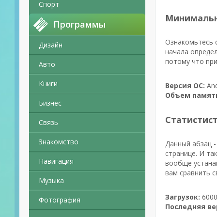
Спорт
Минимальн
Программы
Ознакомьтесь с
Дизайн
начала определ
потому что при
Авто
Книги
Версия ОС:
And
Объем памят
Бизнес
Статистис
Связь
Знакомство
Данный абзац -
странице. И та
Навигация
вообще устанав
вам сравнить с
Музыка
Загрузок:
6000
Фотография
Последняя ве