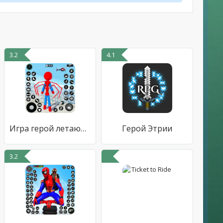
3.2
4.1
Игра герой летающего паука
Герой Этрии
3.2