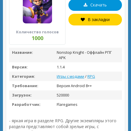
Скачать
В закладки
Количество голосов
1000
Название:
Nonstop Knight - Оффлайн РПГ
APK
Версия:
1.1.4
Категория:
Игры с модами
/
RPG
Требование:
Версия Android 8++
Загрузок:
520000
Разработчик:
Flaregames
- яркая игра в разделе RPG. Другие экземпляры этого
раздела представляют собой зрелые игры, с