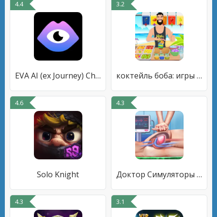
4.4
3.2
EVA AI (ex Journey) Chat Bot
коктейль боба: игры рецептами
4.6
4.3
Solo Knight
Доктор Симуляторы игры Оффлайн
4.3
3.1