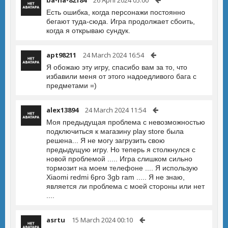
ba-ha-82184
26 April 2024 05:00
Есть ошибка, когда персонажи постоянно
бегают туда-сюда. Игра продолжает сбоить,
когда я открываю сундук.
apt98211
24 March 2024 16:54
Я обожаю эту игру, спасибо вам за то, что
избавили меня от этого надоедливого бага с
предметами =)
alex13894
24 March 2024 11:54
Моя предыдущая проблема с невозможностью
подключиться к магазину play store была
решена... Я не могу загрузить свою
предыдущую игру. Но теперь я столкнулся с
новой проблемой ..... Игра слишком сильно
тормозит на моем телефоне .... Я использую
Xiaomi redmi 6pro 3gb ram ..... Я не знаю,
является ли проблема с моей стороны или нет
....
asrtu
15 March 2024 00:10