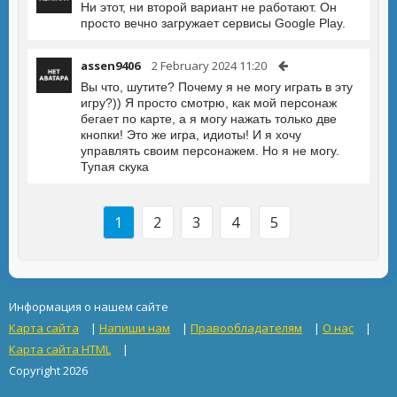
Ни этот, ни второй вариант не работают. Он
просто вечно загружает сервисы Google Play.
assen9406
2 February 2024 11:20
Вы что, шутите? Почему я не могу играть в эту
игру?)) Я просто смотрю, как мой персонаж
бегает по карте, а я могу нажать только две
кнопки! Это же игра, идиоты! И я хочу
управлять своим персонажем. Но я не могу.
Тупая скука
1
2
3
4
5
Информация о нашем сайте
Карта сайта
|
Напиши нам
|
Правообладателям
|
О нас
|
Карта сайта HTML
|
Copyright 2026