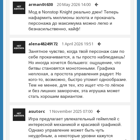
arman0t630
20 May 2026 14:00
Мод в Nonstop Knight реально дзен! Теперь
нафармить миллионы золота и прокачать
персонажа до максимума можно легко и
безнасильственно, кайф!
alena48249172
1 April 2026 19:51
Занятное чувство, когда твой персонаж сам по
себе прокачивается, а ты просто наблюдаешь!
Но иногда хочется большего: ощущение, что
битвы становятся монотонными. Графика
неплохая, а простота управления радует. Но
кого-то, возможно, быстро утомит однообразие.
Тем не менее, для тех, кто ищет что-то лёгкое
и без лишних заморочек, эта игрушка может
стать хорошим вариантом.
asutorc
1 November 2025 07:00
Игра предлагает увлекательный геймплей с
интересной механикой и красивой графикой.
Однако управление может быть чуть
неудобным, а некоторые уровни кажутся