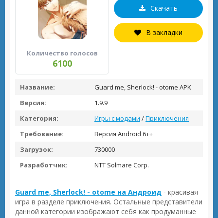
Скачать
В закладки
Количество голосов
6100
Название:
Guard me, Sherlock! - otome APK
Версия:
1.9.9
Категория:
Игры с модами
/
Приключения
Требование:
Версия Android 6++
Загрузок:
730000
Разработчик:
NTT Solmare Corp.
Guard me, Sherlock! - otome на Андроид
- красивая
игра в разделе приключения. Остальные представители
данной категории изображают себя как продуманные