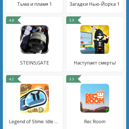
Тьма и пламя 1
Загадки Нью-Йорка 1
4.8
3.9
STEINS;GATE
Наступает смерть!
4.2
3.3
Legend of Slime: Idle RPG War
Rec Room