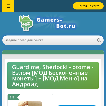
Войти на сайт
Guard me, Sherlock! - otome -
Взлом [МОД Бесконечные
монеты] + [МОД Меню] на
Андроид
3.8