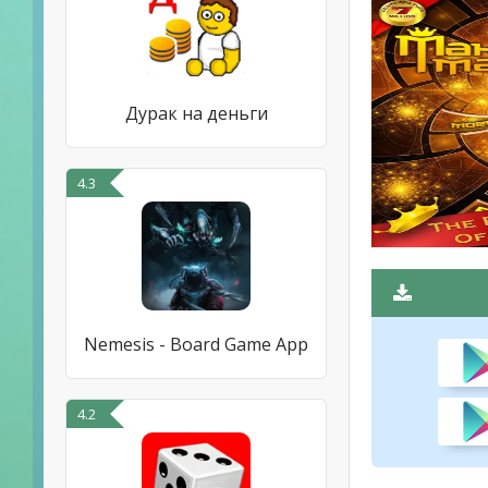
Дурак на деньги
4.3
Nemesis - Board Game App
4.2