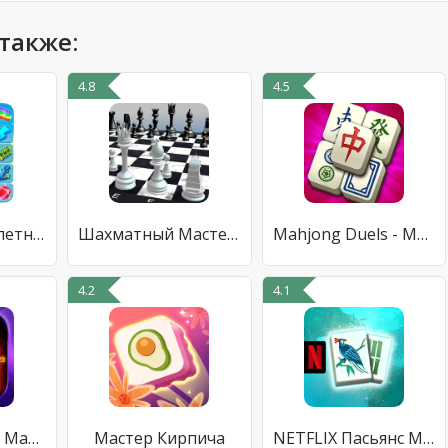
также:
4.8
4.5
Onet Paradise: летний маджонг
Шахматный Мастер 3D
Mahjong Duels - Маджонг
4.2
4.1
Маджонг Epic - Mahjong
Мастер Кирпича
NETFLIX Пасьянс Маджонг