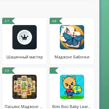
3.7
4.8
Шашечный мастер
Маджонг Бабочки
3.9
Пасьянс Маджонг Классический
Bimi Boo Baby Learning Games