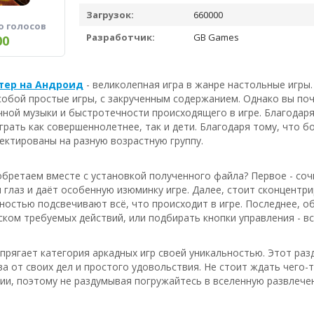
Загрузок:
660000
о голосов
Разработчик:
GB Games
00
тер на Андроид
- великолепная игра в жанре настольные игры
обой простые игры, с закрученным содержанием. Однако вы по
чной музыки и быстротечности происходящего в игре. Благодар
рать как совершеннолетнее, так и дети. Благодаря тому, что 
ектированы на разную возрастную группу.
бретаем вместе с установкой полученного файла? Первое - соч
 глаз и даёт особенную изюминку игре. Далее, стоит сконцент
ностью подсвечивают всё, что происходит в игре. Последнее, о
ском требуемых действий, или подбирать кнопки управления - вс
апрягает категория аркадных игр своей уникальностью. Этот р
ва от своих дел и простого удовольствия. Не стоит ждать чего
ии, поэтому не раздумывая погружайтесь в вселенную развлече