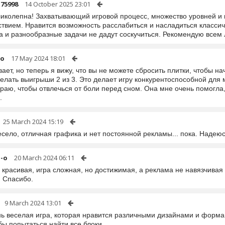
-75998
14 October 2025 23:01
ликолепна! Захватывающий игровой процесс, множество уровней и
ствием. Нравится возможность расслабиться и насладиться класс
а и разнообразные задачи не дадут соскучиться. Рекомендую всем
ro
17 May 2024 18:01
ает, но теперь я вижу, что вы не можете сбросить плитки, чтобы нач
лать выигрыши 2 из 3. Это делает игру конкурентоспособной для м
граю, чтобы отвлечься от боли перед сном. Она мне очень помогла
.
25 March 2024 15:19
село, отличная графика и нет постоянной рекламы... пока. Надеюсь
a-o
20 March 2024 06:11
красивая, игра сложная, но достижимая, а реклама не навязчивая и
. Спасибо.
9 March 2024 13:01
нь веселая игра, которая нравится различными дизайнами и формам
бы попытаться найти все блоки.