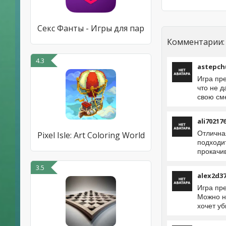
Секс Фанты - Игры для пар
Комментарии:
4.3
astepch
Игра пр
что не 
свою см
ali70217
Отлична
Pixel Isle: Art Coloring World
подходит
прокачив
3.5
alex2d3
Игра пре
Можно на
хочет уб