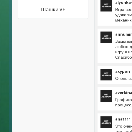
alyonka
Шашки V+
Игра ве
удоволь
механик
annumi
Захватыв
люблю де
игру я и
Спасибо
axypon
Очень ве
averkin
Графика 
процесс
ana1111
Это оче
том, что