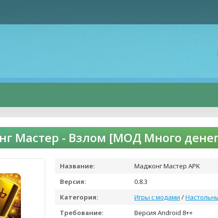
г Мастер - Взлом [МОД Много денег
Название:
Маджонг Мастер APK
Версия:
0.8.3
Категория:
Игры с модами
/
Настольн
Требование:
Версия Android 8++