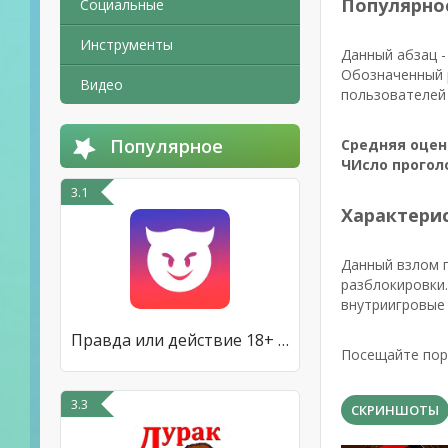
Популярно
Социальные
Инструменты
Данный абзац -
Обозначенный 
Видео
пользователей 
Популярное
Средняя оцен
ЧИсло прогол
3.1
Характерис
Данный взлом 
разблокировки.
внутриигровые 
Правда или действие 18+ & 21+
Посещайте пор
3.3
СКРИНШОТЫ