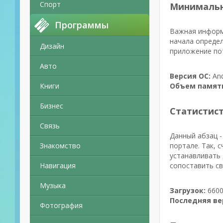
Спорт
Минимальн
Программы
Важная информа
начала определ
Дизайн
приложение пот
Авто
Версия ОС:
And
Книги
Объем памят
Бизнес
Статистис
Связь
Данный абзац -
Знакомство
портале. Так, 
устанавливать 
Навигация
сопоставить св
Музыка
Загрузок:
6600
Последняя ве
Фотография