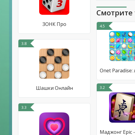
Смотрите 
ЗОНК Про
4.5
3.8
Шашки Онлайн
3.2
3.3