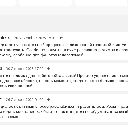
uk590
20 November 2025 18:01
едлагает увлекательный процесс с великолепной графикой и инту
даёт заскучать. Особенно радует наличие различных режимов и сло
екалку, особенно для фанатов головоломок!
63
30 October 2025 17:00
я головоломка для любителей классики! Простое управление, разн
 для расслабления, но есть моменты, когда хочется больше вызова
ать свои навыки!
74
26 October 2025 04:00
длагает отличный способ расслабиться и размять мозг. Уровни раз
ходить сочетания как быстро, так и тщательно обдумывать каждый
ить время.