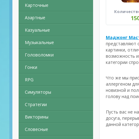
Карточные
Количеств
15
Азартные
Казуальные
Маджонг Мас
Музыкальные
представляют с
картинки, отли
Головоломки
возможность иг
категории спро
Гонки
Что же мы прио
RPG
аллергеном для
новизной и пол
Симуляторы
голову над пои
Стратегии
Пусть вас не н
Викторины
досуга, переры
данной категор
Словесные