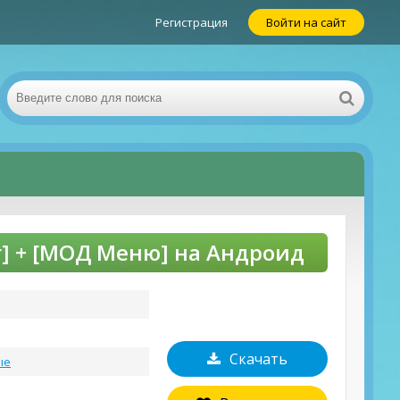
Регистрация
Войти на сайт
] + [МОД Меню] на Андроид
Скачать
ые