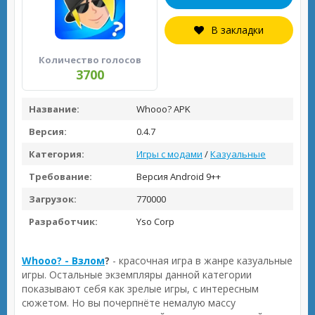
В закладки
Количество голосов
3700
Название:
Whooo? APK
Версия:
0.4.7
Категория:
Игры с модами
/
Казуальные
Требование:
Версия Android 9++
Загрузок:
770000
Разработчик:
Yso Corp
Whooo? - Взлом
?
- красочная игра в жанре казуальные
игры. Остальные экземпляры данной категории
показывают себя как зрелые игры, с интересным
сюжетом. Но вы почерпнёте немалую массу