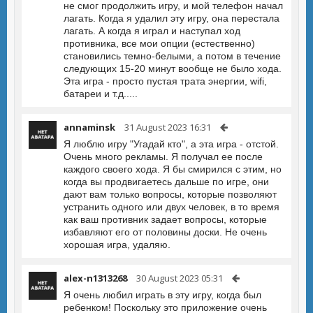
не смог продолжить игру, и мой телефон начал
лагать. Когда я удалил эту игру, она перестала
лагать. А когда я играл и наступал ход
противника, все мои опции (естественно)
становились темно-белыми, а потом в течение
следующих 15-20 минут вообще не было хода.
Эта игра - просто пустая трата энергии, wifi,
батареи и т.д.....
annaminsk
31 August 2023 16:31
Я люблю игру "Угадай кто", а эта игра - отстой.
Очень много рекламы. Я получал ее после
каждого своего хода. Я бы смирился с этим, но
когда вы продвигаетесь дальше по игре, они
дают вам только вопросы, которые позволяют
устранить одного или двух человек, в то время
как ваш противник задает вопросы, которые
избавляют его от половины доски. Не очень
хорошая игра, удаляю.
alex-n1313268
30 August 2023 05:31
Я очень любил играть в эту игру, когда был
ребенком! Поскольку это приложение очень