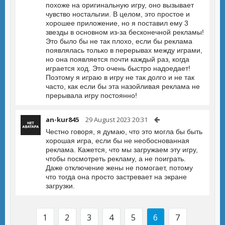
похоже на оригинальную игру, оно вызывает
чувство ностальгии. В целом, это простое и
хорошее приложение, но я поставил ему 3
звезды в основном из-за бесконечной рекламы!
Это было бы не так плохо, если бы реклама
появлялась только в перерывах между играми,
но она появляется почти каждый раз, когда
играется ход. Это очень быстро надоедает!
Поэтому я играю в игру не так долго и не так
часто, как если бы эта назойливая реклама не
прерывала игру постоянно!
an-kur845
29 August 2023 20:31
Честно говоря, я думаю, что это могла бы быть
хорошая игра, если бы не необоснованная
реклама. Кажется, что мы загружаем эту игру,
чтобы посмотреть рекламу, а не поиграть.
Даже отключение жены не помогает, потому
что тогда она просто застревает на экране
загрузки.
1
2
3
4
5
6
7