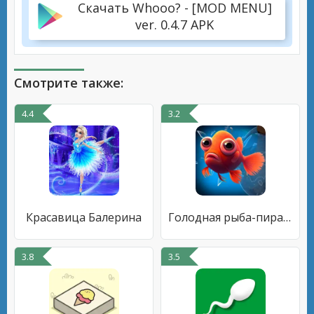
Скачать Whooo? - [MOD MENU]
ver. 0.4.7 APK
Смотрите также:
4.4
3.2
Красавица Балерина
Голодная рыба-пиранья io
3.8
3.5