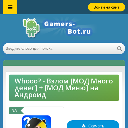
Войти на сайт
Whooo? - Взлом [МОД Много
денег] + [МОД Меню] на
Андроид
3.3
Скачать