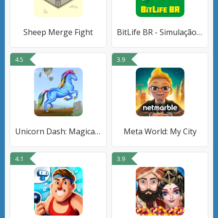
Sheep Merge Fight
BitLife BR - Simulação de vida
4.5
3.9
Unicorn Dash: Magical Run
Meta World: My City
4.1
3.9