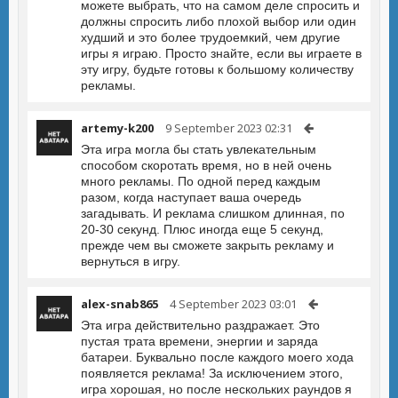
можете выбрать, что на самом деле спросить и
должны спросить либо плохой выбор или один
худший и это более трудоемкий, чем другие
игры я играю. Просто знайте, если вы играете в
эту игру, будьте готовы к большому количеству
рекламы.
artemy-k200
9 September 2023 02:31
Эта игра могла бы стать увлекательным
способом скоротать время, но в ней очень
много рекламы. По одной перед каждым
разом, когда наступает ваша очередь
загадывать. И реклама слишком длинная, по
20-30 секунд. Плюс иногда еще 5 секунд,
прежде чем вы сможете закрыть рекламу и
вернуться в игру.
alex-snab865
4 September 2023 03:01
Эта игра действительно раздражает. Это
пустая трата времени, энергии и заряда
батареи. Буквально после каждого моего хода
появляется реклама! За исключением этого,
игра хорошая, но после нескольких раундов я