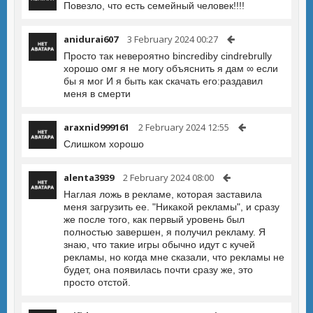
Повезло, что есть семейный человек!!!!
anidurai607
3 February 2024 00:27
Просто так невероятно bincrediby cindrebrully
хорошо омг я не могу объяснить я дам ∞ если
бы я мог И я быть как скачать его:раздавил
меня в смерти
araxnid999161
2 February 2024 12:55
Слишком хорошо
alenta3939
2 February 2024 08:00
Наглая ложь в рекламе, которая заставила
меня загрузить ее. "Никакой рекламы", и сразу
же после того, как первый уровень был
полностью завершен, я получил рекламу. Я
знаю, что такие игры обычно идут с кучей
рекламы, но когда мне сказали, что рекламы не
будет, она появилась почти сразу же, это
просто отстой.