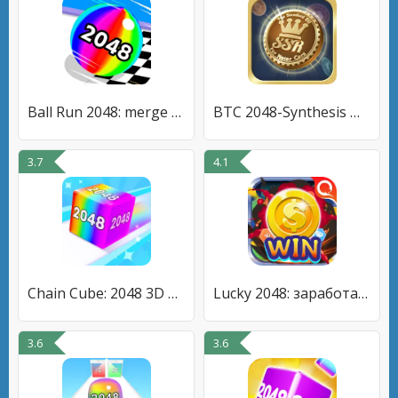
Ball Run 2048: merge number
BTC 2048-Synthesis millionaire
3.7
4.1
Chain Cube: 2048 3D merge game
Lucky 2048: заработать монеты
3.6
3.6