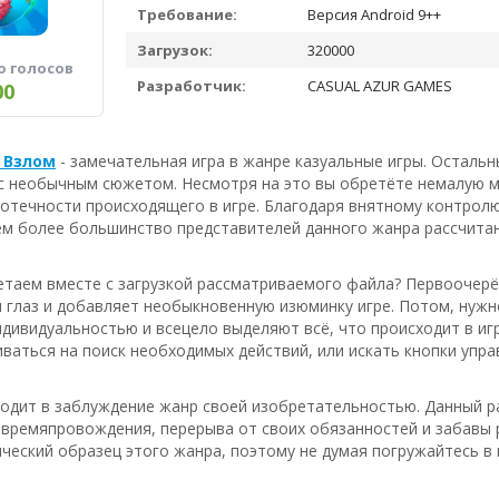
Требование:
Версия Android 9++
Загрузок:
320000
о голосов
Разработчик:
CASUAL AZUR GAMES
00
 - Взлом
- замечательная игра в жанре казуальные игры. Остальн
с необычным сюжетом. Несмотря на это вы обретёте немалую м
отечности происходящего в игре. Благодаря внятному контролю,
ем более большинство представителей данного жанра рассчита
таем вместе с загрузкой рассматриваемого файла? Первоочерёд
 глаз и добавляет необыкновенную изюминку игре. Потом, нуж
дивидуальностью и всецело выделяют всё, что происходит в игр
ваться на поиск необходимых действий, или искать кнопки упра
водит в заблуждение жанр своей изобретательностью. Данный 
времяпровождения, перерыва от своих обязанностей и забавы р
ческий образец этого жанра, поэтому не думая погружайтесь в 