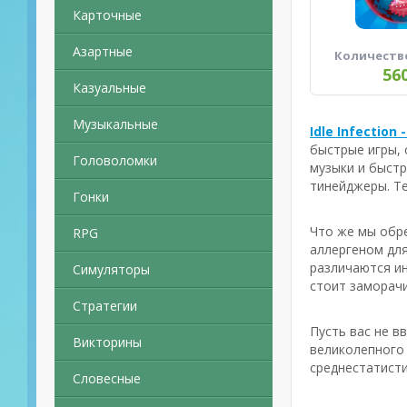
Карточные
Азартные
Количеств
56
Казуальные
Музыкальные
Idle Infection
быстрые игры, 
Головоломки
музыки и быстр
тинейджеры. Т
Гонки
Что же мы обре
RPG
аллергеном для
различаются ин
Симуляторы
стоит заморачи
Стратегии
Пусть вас не в
Викторины
великолепного 
среднестатисти
Словесные