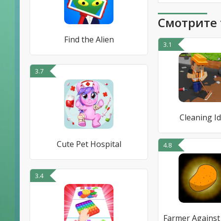
Смотрите 
Find the Alien
3.1
3.7
Cleaning Id
Cute Pet Hospital
4.8
3.4