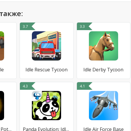
также:
3.7
3.3
le
Idle Rescue Tycoon
Idle Derby Tycoon
4.3
4.1
Farmer Against Potatoes Idle
Panda Evolution: Idle Clicker
Idle Air Force Base