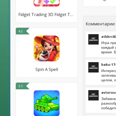
Fidget Trading 3D Fidget Toys
Комментарии:
4.2
atkbrc8
Игра пр
каждый 
время. 
baku-17
Spin A Spell
Интерес
затягива
целом, 
3.1
avtorou
Забавна
разнооб
победить