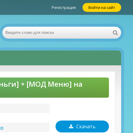
Регистрация
Войти на сайт
еньги] + [МОД Меню] на
Скачать
ые