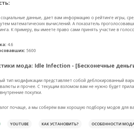
сть:
 социальные данные, дает вам информацию о рейтинге игры, сре
путем математических вычислений. А показатель проголосовавш
инга. К примеру, вы имеете право сами принять участие в голос
ка:
4.6
осовавших:
5600
тики мода: Idle Infection - [Бесконечные деньг
ый тип модификации представляет собой деблокированный вари
валюты и прочее. С текущим взломом вам не нужно будет прила
внутренние покупки.
алог почаще, а мы соберём вам хорошую подборку модов для ва
YOUTUBE
КАК УСТАНОВИТЬ?
ОСОБЕННОСТИ МОД