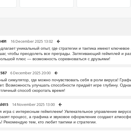
3491
16 December 2025 13:02
едлагает уникальный опыт, где стратегии и тактика имеют ключево
шаг, чтобы преодолеть все преграды. Затягивающий геймплей и ра
Большой плюс — возможность соревноваться с друзьями!
-587
6 December 2025 20:00
ный симулятор, где можно почувствовать себя в роли вируса! Граф
ет. Возможность улучшать способности придаёт игре глубину. Однак
отличный способ скоротать время!
d615
14 November 2025 13:00
я игра с интересным геймплеем! Увлекательное управление вирусо
разят процесс, а графика и звуковое оформление создают атмосф
! Рекомендую тем, кто любит тактики и стратегии.