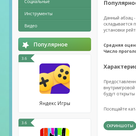
Социальные
Популярно
Инструменты
Данный абзац -
складывается 
Видео
установки рейт
Популярное
Средняя оцен
Число прогол
3.6
Характерис
Предоставленн
внутриигровой 
будут открыты 
Яндекс Игры
Посещайте кат
3.6
СКРИНШОТЫ