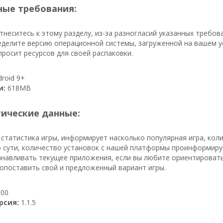
ые требования:
неситесь к этому разделу, из-за разногласий указанных требо
делите версию операционной системы, загруженной на вашем ус
росит ресурсов для своей распаковки.
roid 9+
и:
618MB
тические данные:
 статистика игры, информирует насколько популярная игра, кол
о сути, количество установок с нашей платформы проинформирует,
навливать текущее приложения, если вы любите ориентировать
опоставить свой и предложенный вариант игры.
00
рсия:
1.1.5