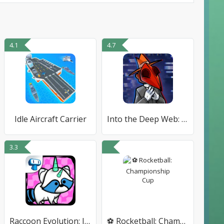
4.1
4.7
Idle Aircraft Carrier
Into the Deep Web: Idle Game
3.3
Raccoon Evolution: Idle Mutant
⚽ Rocketball: Championship Cup