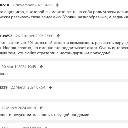
06510
7 November 2025 04:06
вающая игра, в которой вы можете взять на себя роль угрозы для 
ически развивать свою эпидемию. Уровни разнообразные, а задани
tus892
26 October 2025 23:00
сто затягивает! Уникальный сюжет и возможность развивать вирус 
. Иногда сложно, но именно это подпитывает азарт. Очень интерес
дую тем, кто любит стратегии с нестандартным подходом!
30 March 2024 19:45
меня
2339
22 March 2024 07:54
12 March 2024 06:18
енег и нечувствительность к текущей пандемии.