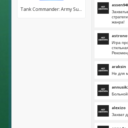
assen94
Tank Commander: Army Survival
Захваты
стратег
жанра!
astrono
Игра про
стильная
Рекомен
araksin
Не для 
annusik
Больной
alexizo
Захват д