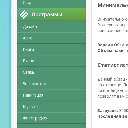
Спорт
Минимальн
Программы
Внимательно от
Во-первых опре
Дизайн
приложение зап
Авто
Версия ОС:
And
Книги
Объем памят
Бизнес
Статистис
Связь
Данный абзац -
Знакомство
на странице. П
ли вообще уста
Навигация
позволят вам с
Музыка
Загрузок:
3200
Последняя ве
Фотография