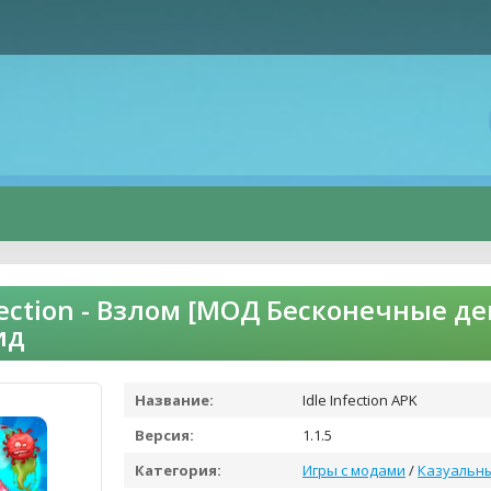
nfection - Взлом [МОД Бесконечные д
ид
Название:
Idle Infection APK
Версия:
1.1.5
Категория:
Игры с модами
/
Казуальн