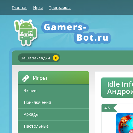
Главная
Игры
Программы
Ваши закладки
0
Игры
Idle I
Андро
Экшен
Приключения
4.6
Аркады
Настольные