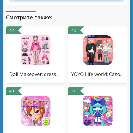
Смотрите также:
4.4
4.9
Doll Makeover: dress up games
YOYO Life world: Салон красоты
4.1
3.8