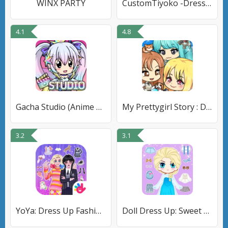
WINX PARTY
CustomTiyoko -Dress Up Game-
4.1
4.8
Gacha Studio (Anime Dress Up)
My Prettygirl Story : Dress Up
3.2
3.1
YoYa: Dress Up Fashion Girl
Doll Dress Up: Sweet Girl