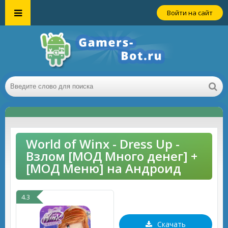
Войти на сайт
World of Winx - Dress Up -
Взлом [МОД Много денег] +
[МОД Меню] на Андроид
4.3
Скачать