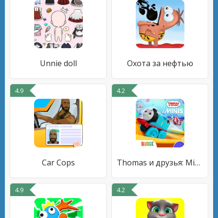
Unnie doll
Охота за нефтью
4.9
4.2
Car Cops
Thomas и друзья: Minis
4.9
4.2