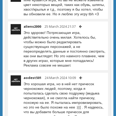
Мне нравится игра, но вы не можете изменить
цвет некоторых вещей, таких как обувь, шляпы,
хвост/крылья и т.д., поэтому я бы хотел, чтобы
вы обновили ее. Но я люблю эту игру tbh <3
aliens2000
25 March 2024 21:37
Это здорово! Потрясающая игра,
действительно очень милая. Хотелось бы,
чтобы можно было редактировать
существующих персонажей, а не
переопределять данные и постоянно смотреть,
как они выглядят. Но это намного плавнее, чем
в других играх, которые мне попадались!
Реклама совсем не мешает.
aodest501
24 March 2024 10:09
Это хорошая игра, но в ней нет причесок
чернокожих людей, поэтому, когда я
попыталась сделать свою подружку (ведьма
чернокожая), я не смогла найти прическу,
похожую на ее. Я пыталась импровизировать,
но это не было похоже на нее :((( . Я надеюсь,
что вы добавите больше причесок для