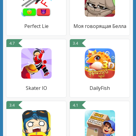
Perfect Lie
Моя говорящая Белла
4.7
3.4
Skater IO
DailyFish
3.4
4.1