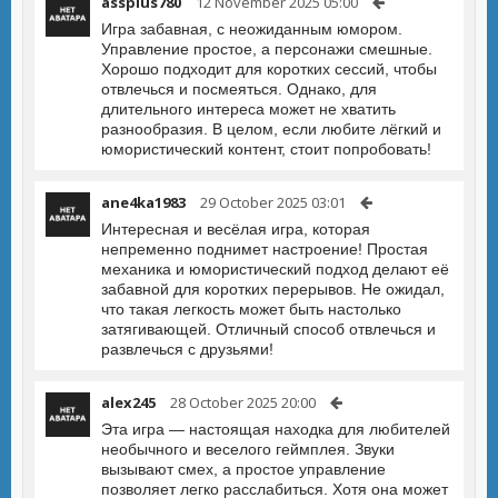
assplus780
12 November 2025 05:00
Игра забавная, с неожиданным юмором.
Управление простое, а персонажи смешные.
Хорошо подходит для коротких сессий, чтобы
отвлечься и посмеяться. Однако, для
длительного интереса может не хватить
разнообразия. В целом, если любите лёгкий и
юмористический контент, стоит попробовать!
ane4ka1983
29 October 2025 03:01
Интересная и весёлая игра, которая
непременно поднимет настроение! Простая
механика и юмористический подход делают её
забавной для коротких перерывов. Не ожидал,
что такая легкость может быть настолько
затягивающей. Отличный способ отвлечься и
развлечься с друзьями!
alex245
28 October 2025 20:00
Эта игра — настоящая находка для любителей
необычного и веселого геймплея. Звуки
вызывают смех, а простое управление
позволяет легко расслабиться. Хотя она может