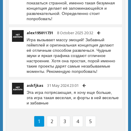
показаться странной, именно такая безумная
концепция делает её запоминающейся и
развлекательной. Определенно стоит
попробовать!
alex195011731
8 October 2025 20:32
Игра вызывает массу эмоций! Забавный
геймплей и оригинальная концепция делают
её отличным способом развлечься. Чудные
звуки и яркая графика создают отличное
настроение. Хотя она простая, порой именно
такие проекты дарят самые незабываемые
моменты. Рекомендую попробовать!
askfjkas
31 May 2024 23:01
Эта игра потрясающая, я хочу еще больше,
эта игра такая веселая, и форты в ней веселые
и забавные
1
2
3
4
5