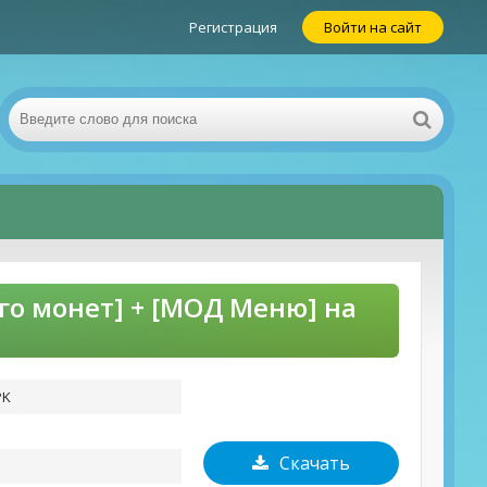
Регистрация
Войти на сайт
го монет] + [МОД Меню] на
PK
Скачать