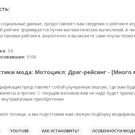
сть:
 социальные данные, предоставляет вам сведения о рейтинге и
й рейтинг формируется путем математических вычислений. А ч
установки рейтинга. Аналогично и вы можете сами поучаствоват
ка:
3.6
осовавших:
3100
тики мода: Мотоцикл: Драг-рейсинг - [Много 
дификации представляет собой улучшенную версию, где вам бу
валюты и прочее. С текущим взломом вам не надо будет прилаг
 внутриигровые приобретения.
алог почаще, а мы подготовим вам свежую подборку модификаци
YOUTUBE
КАК УСТАНОВИТЬ?
ОСОБЕННОСТИ МОД