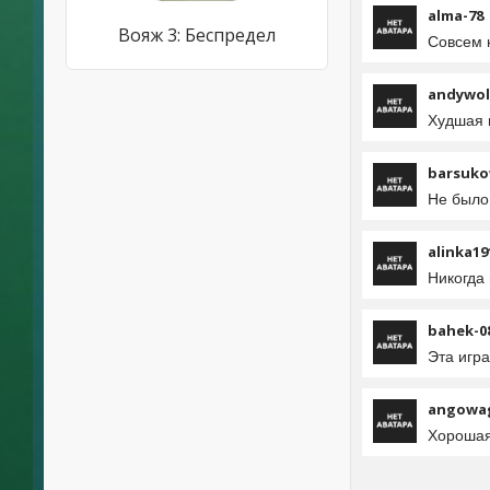
alma-78
Вояж 3: Беспредел
Совсем н
andywol
Худшая 
barsuko
Не было
alinka19
Никогда 
bahek-0
Эта игр
angowag
Хорошая,