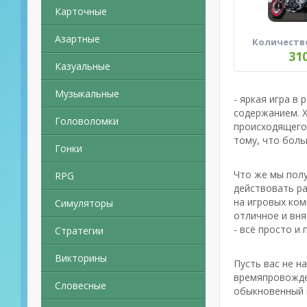
Карточные
Азартные
Количеств
31
Казуальные
Музыкальные
- яркая игра в
содержанием. Х
Головоломки
происходящего 
тому, что бол
Гонки
Что же мы полу
RPG
действовать р
на игровых ком
Симуляторы
отличное и вня
- всё просто и 
Стратегии
Викторины
Пусть вас не н
времяпровожден
Словесные
обыкновенный п