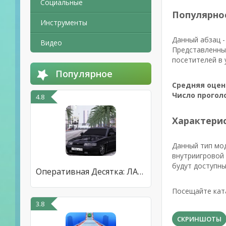
Социальные
Популярно
Инструменты
Данный абзац -
Видео
Представленны
посетителей в 
Популярное
Средняя оцен
Число прогол
4.8
Характерис
Данный тип мо
внутриигровой 
будут доступны
Оперативная Десятка: ЛАДА 2110
Посещайте кат
3.8
СКРИНШОТЫ