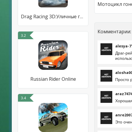
Drag Racing 3D:Уличные гонки 2
Комментарии:
3.2
alesya-7
Драг-рей
использ
alosha0
Russian Rider Online
Просто 
araz747
3.4
Хорошая
anre200
Это оче