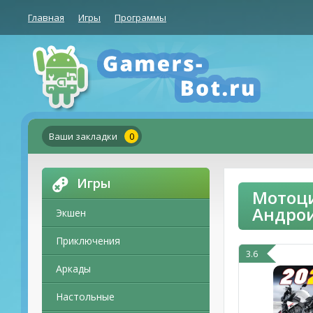
Главная
Игры
Программы
Ваши закладки
0
Игры
Мотоци
Андро
Экшен
Приключения
3.6
Аркады
Настольные