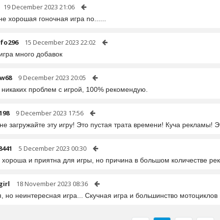
19 December 2023 21:06
е хорошая гоночная игра no......
fo296
15 December 2023 22:02
игра много добавок
w68
9 December 2023 20:05
 никаких проблем с игрой, 100% рекомендую.
198
9 December 2023 17:56
не загружайте эту игру! Это пустая трата времени! Куча рекламы!
8441
5 December 2023 00:30
а хороша и приятна для игры, но причина в большом количестве ре
irl
18 November 2023 08:36
 но неинтересная игра... Скучная игра и большинство мотоциклов п