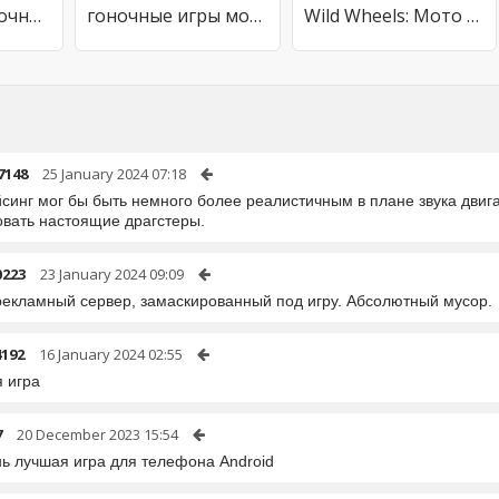
Мотоцикл гоночная игра
гоночные игры мотоцикл игра
Wild Wheels: Мото гонки 3D
7148
25 January 2024 07:18
синг мог бы быть немного более реалистичным в плане звука двига
овать настоящие драгстеры.
0223
23 January 2024 09:09
рекламный сервер, замаскированный под игру. Абсолютный мусор.
4192
16 January 2024 02:55
 игра
7
20 December 2023 15:54
нь лучшая игра для телефона Android