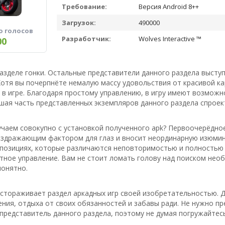
Требование:
Версия Android 8++
Загрузок:
490000
о голосов
Разработчик:
Wolves Interactive ™️
00
 разделе гонки. Остальные представители данного раздела выст
отя вы почерпнёте немалую массу удовольствия от красивой ка
в игре. Благодаря простому управлению, в игру имеют возможно
ьшая часть представленных экземпляров данного раздела спрое
чаем совокупно с установкой полученного apk? Первоочерёдное
аздражающим фактором для глаз и вносит неординарную изюминк
позициях, которые различаются неповторимостью и полностью п
тное управление. Вам не стоит ломать голову над поиском нео
понятно.
астораживает раздел аркадных игр своей изобретательностью.
ия, отдыха от своих обязанностей и забавы ради. Не нужно пр
редставитель данного раздела, поэтому не думая погружайтесь