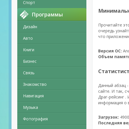
Спорт
Минимальн
Программы
Прочитайте это
Дизайн
очередь узнайт
что приложение
Авто
Книги
Версия ОС:
And
Объем памят
Бизнес
Статистис
Связь
Знакомство
Данный абзац -
сайте. И так, 
Навигация
Драг-рейсинг .
информация о в
Музыка
Загрузок:
4900
Фотография
Последняя ве