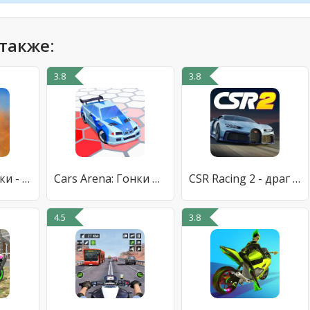
также:
3.8
3.8
Мотоцикл Гонки - мотокросс 3D
Cars Arena: Гонки на Выбывание
CSR Racing 2 - драг рейсинг
4.5
3.8