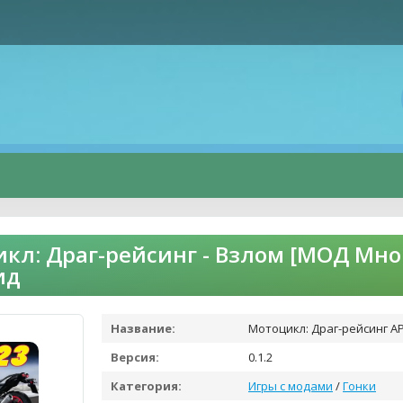
кл: Драг-рейсинг - Взлом [МОД Мно
ид
Название:
Мотоцикл: Драг-рейсинг A
Версия:
0.1.2
Категория:
Игры с модами
/
Гонки