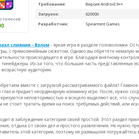
Требование:
Версия Android 9++
Загрузок:
620000
о голосов
Разработчик:
Spearmint Games
00
пазл слияния - Взлом
- яркая игра в разделе головоломки. Ос
гры, с прямолинейным сюжетом. Однако вы обретёте немалую ма
ительности происходящего в игре. Благодаря внятному контро
и тинейджеры. Из-за того, что большая часть представленных э
 возрастную аудиторию.
бретаем вместе с загрузкой рассматриваемого файла? Главное 
 глаз и придает неординарную изюминку игре. После, нужно сос
еризуются неповторимостью и всецело выделяют всё, что случае
м не стоит тратить время на поиск требуемых действий, или иска
водит в заблуждение категория своей простой. Этот раздел при
ия, отдыха от своих дел и простого развлечения. Не нужно пр
авитель этой категории, поэтому не размышляя погружайтесь в