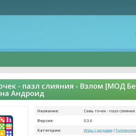
очек - пазл слияния - Взлом [МОД Б
 на Андроид
Название:
Семь точек - пазл слияния
Версия:
0.3.6
Категория:
Игры с модами
/
Головоло