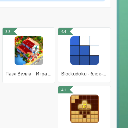
3.8
4.4
Пазл Вилла－Игра головоломка
Blockudoku - блок-пазл
4.1