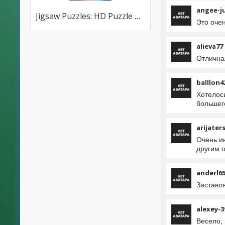
angee-j
Jigsaw Puzzles: HD Puzzle Game
Это оче
alieva77
Отличная
balllon4
Хотелос
большег
arijater
Очень и
другим о
anderl6
Заставля
alexey-3
Весело,