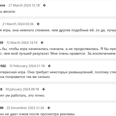
une
21 March 2024 12:18
нь весело
21 March 2024 03:36
 игра, она немного сложнее, чем другие подобные ей, ох да, лучш
29
12 March 2024 14:19
ь бы, чтобы игра начиналась сначала, а не продолжалась. Я бы пр
о, чем мой лучший результат. Мне очень нравится. За исключением
s562
15 February 2024 21:18
нтересная игра. Она требует некоторых размышлений, поэтому стим
на понравится так же сильно.
58
30 January 2024 09:18
ет ум работать, это точно.
99
25 December 2023 21:36
 но не дает очков после просмотра рекламы