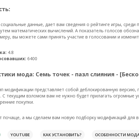
сть:
 социальные данные, дает вам сведения о рейтинге игры, среди
путем математических вычислений. А показатель голосов обозн
имеру, вы можете сами принять участие в голосовании и измени
ка:
4.8
осовавших:
6400
тики мода: Семь точек - пазл слияния - [Беск
ип модификации представляет собой деблокированную версию, 
. С текущим взломом вам не нужно будет прилагать огромные 
ренние покупки.
 почаще, а мы сделаем вам новую подборку модификаций для в
YOUTUBE
КАК УСТАНОВИТЬ?
ОСОБЕННОСТИ МОД