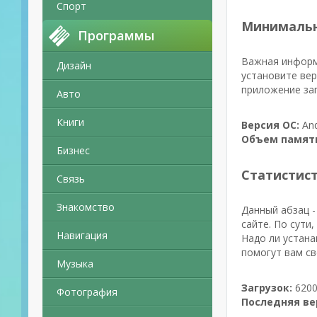
Спорт
Минимальн
Программы
Важная информа
Дизайн
установите вер
приложение зап
Авто
Книги
Версия ОС:
And
Объем памят
Бизнес
Статистис
Связь
Знакомство
Данный абзац -
сайте. По сути
Навигация
Надо ли устана
помогут вам св
Музыка
Загрузок:
6200
Фотография
Последняя ве