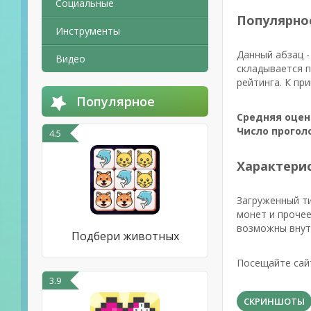
Социальные
Популярно
Инструменты
Данный абзац -
Видео
складывается 
рейтинга. К пр
Популярное
Средняя оцен
Число прогол
4.5
Характерис
Загруженный т
монет и прочее
возможны внут
Подбери животных
Посещайте сайт
3.9
СКРИНШОТЫ