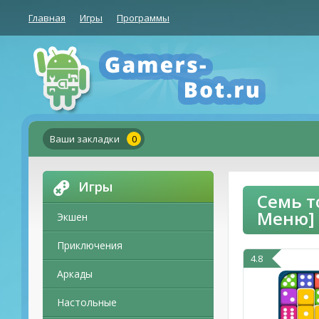
Главная
Игры
Программы
Ваши закладки
0
Игры
Семь т
Меню]
Экшен
Приключения
4.8
Аркады
Настольные