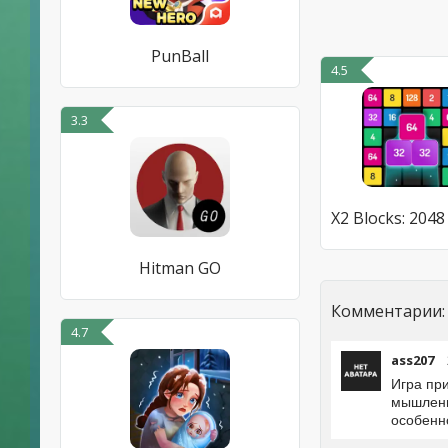
PunBall
4.5
3.3
Hitman GO
Комментарии:
4.7
ass207
Игра пр
мышлени
особенн