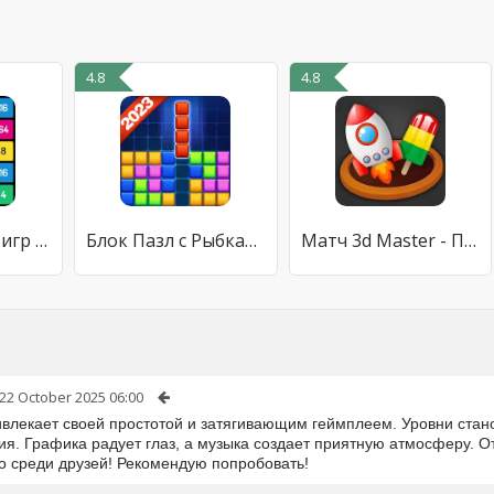
4.8
4.8
X2 Blocks: 2048 игр слияния
Блок Пазл с Рыбками
Матч 3d Master - Пазл Пазл
22 October 2025 06:00
ивлекает своей простотой и затягивающим геймплеем. Уровни стано
я. Графика радует глаз, а музыка создает приятную атмосферу. О
о среди друзей! Рекомендую попробовать!