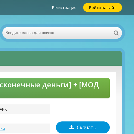
Регистрация
Войти на сайт
есконечные деньги] + [МОД
 APK
Скачать
мки