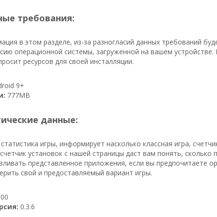
ые требования:
ция в этом разделе, из-за разногласий данных требований буд
сию операционной системы, загруженной на вашем устройстве. В
росит ресурсов для своей инсталляции.
roid 9+
и:
777MB
тические данные:
 статистика игры, информирует насколько классная игра, счетчи
, счетчик установок с нашей страницы даст вам понять, сколько 
вливать представленное приложения, если вы предпочитаете ори
ерить свой и предоставляемый вариант игры.
00
рсия:
0.3.6