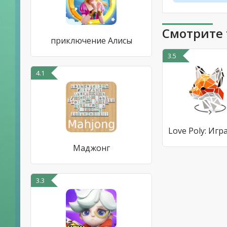
Смотрите 
приключение Алисы
3.5
4.1
Love Poly: Игр
Маджонг
3.3