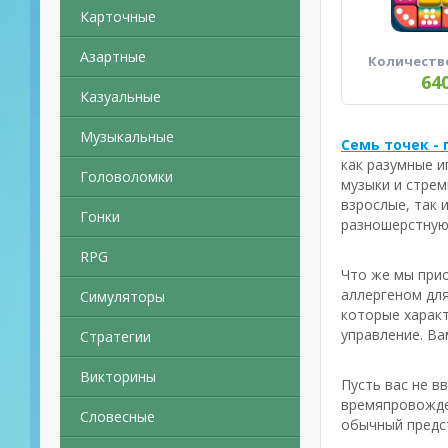
Карточные
Азартные
Количеств
64
Казуальные
Музыкальные
Семь точек - 
как разумные и
Головоломки
музыки и стрем
взрослые, так 
Гонки
разношерстную
RPG
Что же мы прио
аллергеном для
Симуляторы
которые характ
управление. Ва
Стратегии
Викторины
Пусть вас не в
времяпровожден
Словесные
обычный предст