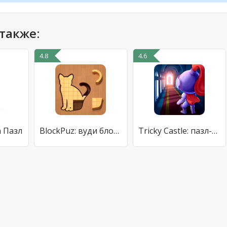
также:
4.8
4.6
а Пазл
BlockPuz: вуди блок пазл
Tricky Castle: пазл-платформер