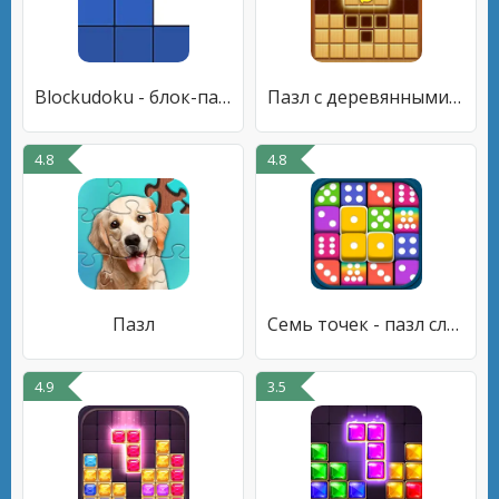
Blockudoku - блок-пазл
Пазл с деревянными блоками
4.8
4.8
Пазл
Семь точек - пазл слияния
4.9
3.5