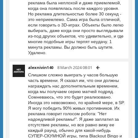
реклама была неплохой и даже приемлемой,
когда она появлялась после каждого уровня.
Но реклама длительностью более 30 секунд -
это неприемлемо. Сама игра была отличной,
если говорить о 3D-играх. Объекты было легко
выбирать, даже когда они просто выглядывали
из-под других объектов, что удивительно, и где
многие подобные игры терпят неудачу. 1
минута рекламы. Вы должно быть шутите.
Удалено.
alexnivin140
8 March 2024 08:01
Слишком сложно выиграть у часов большую
часть времени. Я сказал им, что они должны
награждать нас дополнительным временем,
когда мы получаем серию матчей подряд.
Сомневаюсь, что это будет реализовано.
Иногда это невозможно, по крайней мере, в SP.
Я могу победить 90% живых противников. Их
реклама говорит голосом робота: "Нет
надоедливой рекламы!". Я даже заплатил за
отсутствие рекламы, но все равно вижу ее
каждый раунд, обычно для какой-нибудь
СУПЕР-СКУМНОЙ игры, типа Blackout Bingo и