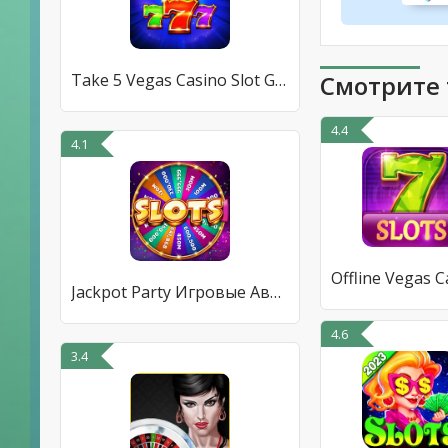
Take 5 Vegas Casino Slot Games
Смотрите 
4.4
4.1
Jackpot Party Игровые Автоматы
4.6
3.4