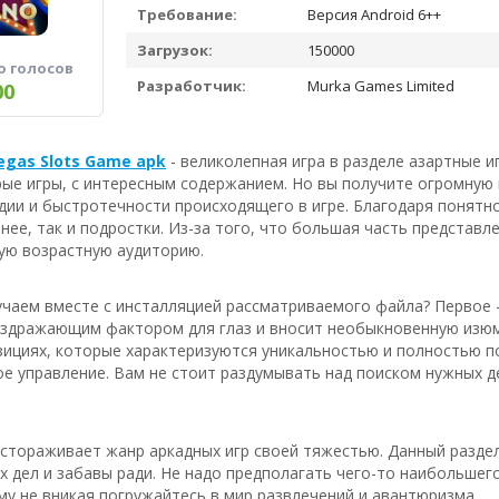
Требование:
Версия Android 6++
Загрузок:
150000
о голосов
Разработчик:
Murka Games Limited
00
Vegas Slots Game apk
- великолепная игра в разделе азартные 
рые игры, с интересным содержанием. Но вы получите огромную
ии и быстротечности происходящего в игре. Благодаря понятном
ее, так и подростки. Из-за того, что большая часть представ
ую возрастную аудиторию.
чаем вместе с инсталляцией рассматриваемого файла? Первое -
аздражающим фактором для глаз и вносит необыкновенную изюми
ициях, которые характеризуются уникальностью и полностью по
ое управление. Вам не стоит раздумывать над поиском нужных де
астораживает жанр аркадных игр своей тяжестью. Данный разде
х дел и забавы ради. Не надо предполагать чего-то наибольшег
му не вникая погружайтесь в мир развлечений и авантюризма.