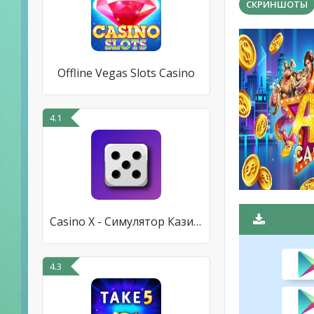
СКРИНШОТЫ
Offline Vegas Slots Casino
4.1
Casino X - Симулятор Казино
4.3