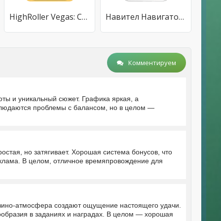
HighRoller Vegas: Casino Slots
Навител Навигатор GPS & Карты
Комментируем
ты и уникальный сюжет. Графика яркая, а
блюдаются проблемы с балансом, но в целом —
остая, но затягивает. Хорошая система бонусов, что
еклама. В целом, отличное времяпровождение для
казино-атмосфера создают ощущение настоящего удачи.
образия в заданиях и наградах. В целом — хорошая