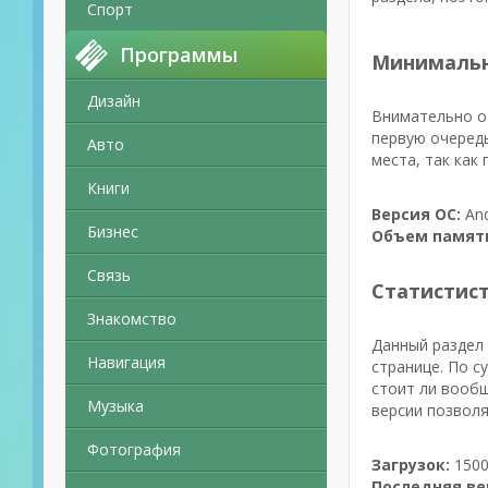
Спорт
Программы
Минимальн
Дизайн
Внимательно от
первую очередь
Авто
места, так как
Книги
Версия ОС:
And
Бизнес
Объем памят
Связь
Статистис
Знакомство
Данный раздел 
Навигация
странице. По с
стоит ли вообщ
Музыка
версии позволя
Фотография
Загрузок:
1500
Последняя ве