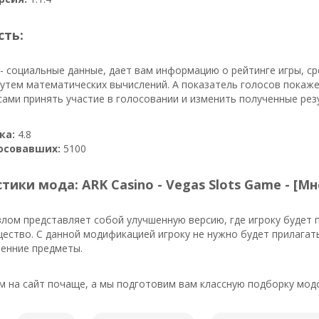
сть:
- социальные данные, дает вам информацию о рейтинге игры, с
утем математических вычислений. А показатель голосов покажет
ами принять участие в голосовании и изменить полученные рез
ка:
4.8
осовавших:
5100
тики мода: ARK Casino - Vegas Slots Game - [Мн
лом представляет собой улучшенную версию, где игроку будет
ество. С данной модификацией игроку не нужно будет прилагат
ренние предметы.
м на сайт почаще, а мы подготовим вам классную подборку модо