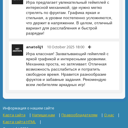
Игра предлагает увлекательный геймплей с
интересной механикой, где нужно метко
стрелять по фруктам. Графика яркая и
стильная, а уровни постепенно усложняются,
что держит в напряжении. В целом, отличный
вариант для расслабления и быстрой
разрядки!
anatolij1
10 October 2025 18:00
Игра классная! Захватывающий геймплей с
яркой графикой и интересными уровнями.
Механика проста, но затягивает. Отличная
возможность расслабиться и потратить
свободное время. Нравится разнообразие
фруктов и забавные задания. Рекомендую
всем любителям аркадных игр!
Информация о нашем сайте
Карта сайта
|
Напиши нам
|
Правообладателям
|
О нас
|
Карта сайта HTML
|