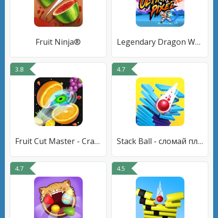
Fruit Ninja®
Legendary Dragon Warrior 2
3.8
4.7
Fruit Cut Master - Crazy Slash
Stack Ball - сломай платформы
4.7
4.5