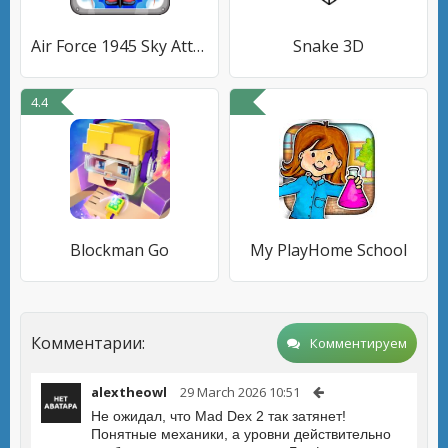
Air Force 1945 Sky Attack
Snake 3D
4.4
Blockman Go
My PlayHome School
Комментарии:
Комментируем
alextheowl
29 March 2026 10:51
Не ожидал, что Mad Dex 2 так затянет!
Понятные механики, а уровни действительно