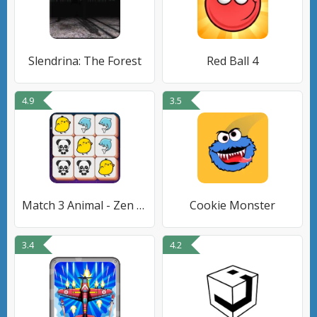
Slendrina: The Forest
Red Ball 4
4.9
3.5
Match 3 Animal - Zen Puzzle
Cookie Monster
3.4
4.2