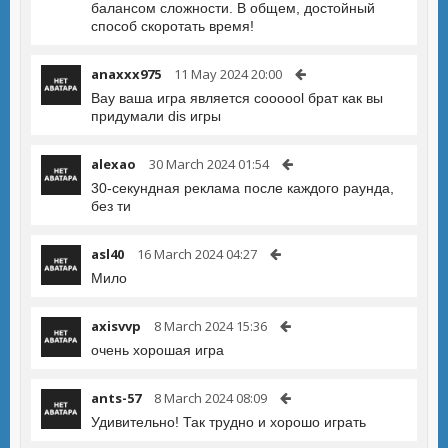
балансом сложности. В общем, достойный
способ скоротать время!
anaxxx975
11 May 2024 20:00
Вау ваша игра является coooool брат как вы
придумали dis игры
alexao
30 March 2024 01:54
30-секундная реклама после каждого раунда,
без ти
asl40
16 March 2024 04:27
Мило
axisvvp
8 March 2024 15:36
очень хорошая игра
ants-57
8 March 2024 08:09
Удивительно! Так трудно и хорошо играть