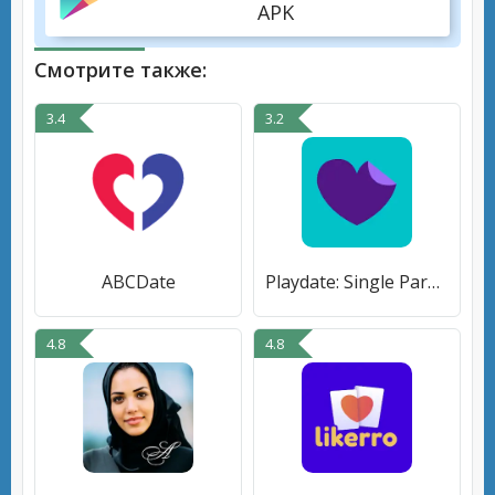
APK
Смотрите также:
3.4
3.2
ABCDate
Playdate: Single Parent Dating
4.8
4.8