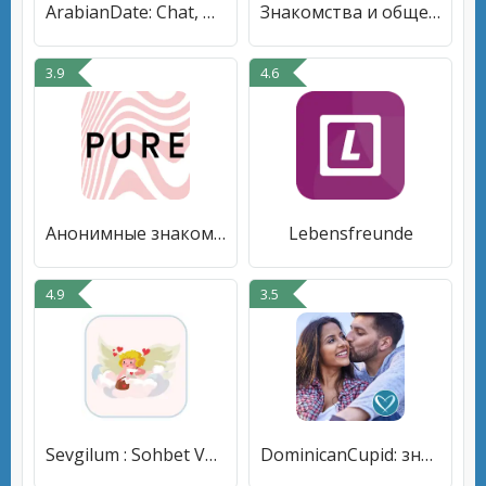
ArabianDate: Chat, Date Online
Знакомства и общение - Likerro
3.9
4.6
Анонимные знакомства и чат 18+
Lebensfreunde
4.9
3.5
Sevgilum : Sohbet Ve Tanışma
DominicanCupid: знакомства