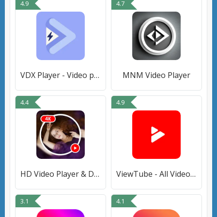
4.9
4.7
VDX Player - Video player
MNM Video Player
4.4
4.9
HD Video Player & Downloader
ViewTube - All Video Player
3.1
4.1