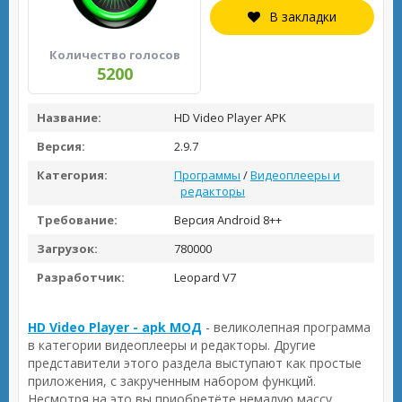
В закладки
Количество голосов
5200
Название:
HD Video Player APK
Версия:
2.9.7
Категория:
Программы
/
Видеоплееры и
редакторы
Требование:
Версия Android 8++
Загрузок:
780000
Разработчик:
Leopard V7
HD Video Player - apk МОД
- великолепная программа
в категории видеоплееры и редакторы. Другие
представители этого раздела выступают как простые
приложения, с закрученным набором функций.
Несмотря на это вы приобретёте немалую массу