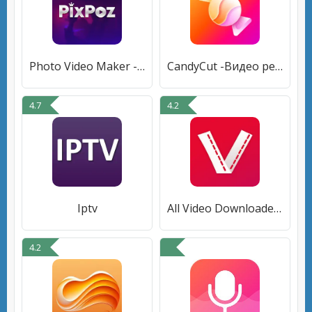
Photo Video Maker - PixPoz
CandyCut -Видео редактор
4.7
4.2
Iptv
All Video Downloader App-Vmate
4.2