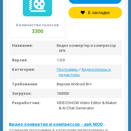
В закладки
Количество голосов
3300
Название:
Видео конвертер и компрессор
APK
Версия:
1.9.9
Категория:
Программы
/
Видеоплееры и
редакторы
Требование:
Версия Android 8++
Загрузок:
160000
Разработчик:
VIDEOSHOW Video Editor & Maker
& AI Chat Generator
Видео конвертер и компрессор - apk MOD
-
отличная программа в категории видеоплееры и