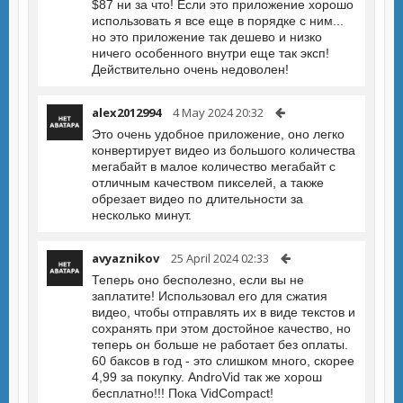
$87 ни за что! Если это приложение хорошо
использовать я все еще в порядке с ним...
но это приложение так дешево и низко
ничего особенного внутри еще так эксп!
Действительно очень недоволен!
alex2012994
4 May 2024 20:32
Это очень удобное приложение, оно легко
конвертирует видео из большого количества
мегабайт в малое количество мегабайт с
отличным качеством пикселей, а также
обрезает видео по длительности за
несколько минут.
avyaznikov
25 April 2024 02:33
Теперь оно бесполезно, если вы не
заплатите! Использовал его для сжатия
видео, чтобы отправлять их в виде текстов и
сохранять при этом достойное качество, но
теперь он больше не работает без оплаты.
60 баксов в год - это слишком много, скорее
4,99 за покупку. AndroVid так же хорош
бесплатно!!! Пока VidCompact!