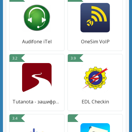
Audifone iTel
OneSim VoIP
3.2
3.9
Tutanota - зашифрованная почта
EDL Checkin
3.4