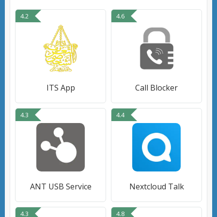
4.2
4.6
ITS App
Call Blocker
4.3
4.4
ANT USB Service
Nextcloud Talk
4.3
4.8