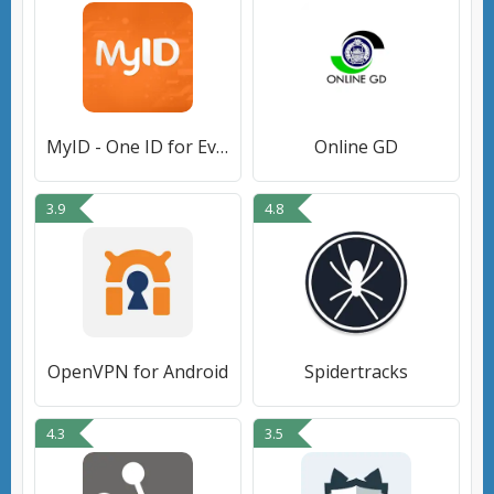
MyID - One ID for Everything
Online GD
3.9
4.8
OpenVPN for Android
Spidertracks
4.3
3.5