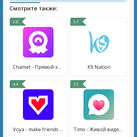
Смотрите также:
3.6
3.7
Chamet - Прямой эфир видеочат
K9 Nation
4.4
3.2
Voya - make friends nearby
Timo - Живой видеочат