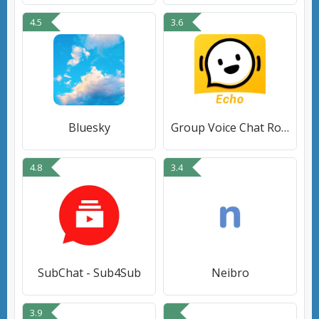
4.5
3.6
Bluesky
Group Voice Chat Room-Echo
4.8
3.4
SubChat - Sub4Sub
Neibro
3.9