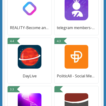
REALITY-Become an Anime Avatar
telegram members-get members
4.4
4.3
DayLive
PoliticAll - Social Media
3.3