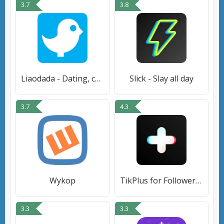
3.7
3.8
Liaodada - Dating, chat, meet
Slick - Slay all day
3.7
4.3
Wykop
TikPlus for Followers and Fans
3.3
3.3