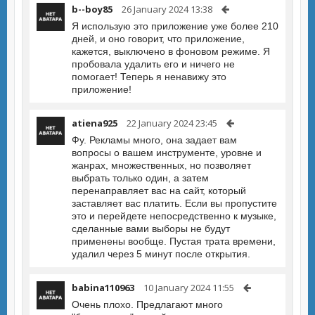
b--boy85
26 January 2024 13:38
Я использую это приложение уже более 210
дней, и оно говорит, что приложение,
кажется, выключено в фоновом режиме. Я
пробовала удалить его и ничего не
помогает! Теперь я ненавижу это
приложение!
atiena925
22 January 2024 23:45
Фу. Рекламы много, она задает вам
вопросы о вашем инструменте, уровне и
жанрах, множественных, но позволяет
выбрать только один, а затем
перенаправляет вас на сайт, который
заставляет вас платить. Если вы пропустите
это и перейдете непосредственно к музыке,
сделанные вами выборы не будут
применены вообще. Пустая трата времени,
удалил через 5 минут после открытия.
babina110963
10 January 2024 11:55
Очень плохо. Предлагают много