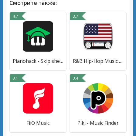
Смотрите также:
4.7
3.7
Pianohack - Skip sheet music
R&B Hip-Hop Music USA Online
3.1
3.4
FiiO Music
Piki - Music Finder