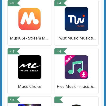
4.8
4.4
MusiX Si - Stream Music
Twist Music: Music & Radio
4.8
4.4
Music Choice
Free Music - music & songs,mp3
4.8