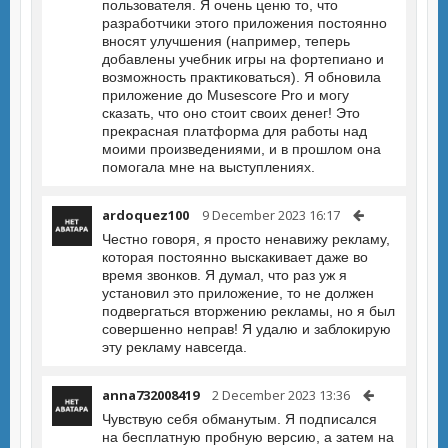
пользователя. Я очень ценю то, что
разработчики этого приложения постоянно
вносят улучшения (например, теперь
добавлены учебник игры на фортепиано и
возможность практиковаться). Я обновила
приложение до Musescore Pro и могу
сказать, что оно стоит своих денег! Это
прекрасная платформа для работы над
моими произведениями, и в прошлом она
помогала мне на выступлениях.
ardoquez100
9 December 2023 16:17
Честно говоря, я просто ненавижу рекламу,
которая постоянно выскакивает даже во
время звонков. Я думал, что раз уж я
установил это приложение, то не должен
подвергаться вторжению рекламы, но я был
совершенно неправ! Я удалю и заблокирую
эту рекламу навсегда.
anna732008419
2 December 2023 13:36
Чувствую себя обманутым. Я подписался
на бесплатную пробную версию, а затем на