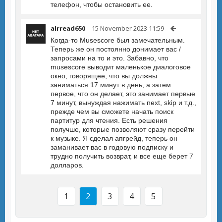
телефон, чтобы остановить ее.
alrread650
15 November 2023 11:59
Когда-то Musescore был замечательным.
Теперь же он постоянно донимает вас /
запросами на то и это. Забавно, что
musescore выводит маленькое диалоговое
окно, говорящее, что вы должны
заниматься 17 минут в день, а затем
первое, что он делает, это занимает первые
7 минут, вынуждая нажимать next, skip и т.д.,
прежде чем вы сможете начать поиск
партитур для чтения. Есть решения
получше, которые позволяют сразу перейти
к музыке. Я сделал апгрейд, теперь он
заманивает вас в годовую подписку и
трудно получить возврат, и все еще берет 7
долларов.
1
2
3
4
5