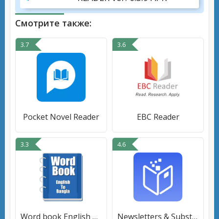
Смотрите также:
3.7
3.6
Pocket Novel Reader
EBC Reader
3.3
4.6
Word book English To Bangla
Newsletters & Substack Reader