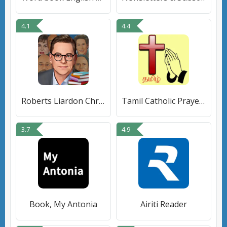
4.1
4.4
Roberts Liardon Christian Book
Tamil Catholic Prayer Book
3.7
4.9
Book, My Antonia
Airiti Reader