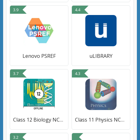
3.9
4.4
Lenovo PSREF
uLIBRARY
3.7
4.3
Class 12 Biology NCERT Book
Class 11 Physics NCERT solutio
3.2