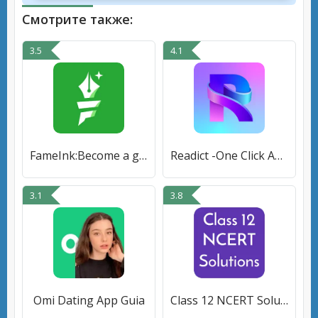
Смотрите также:
3.5
4.1
FameInk:Become a great writer
Readict -One Click Away Novels
3.1
3.8
Omi Dating App Guia
Class 12 NCERT Solutions