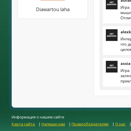
asna
Игра 
Diawartou laha
мышл
Отли
alexk
Инте
что д
целом
assia
Игра
затяг
прик
Информация о нашем сайте
Карта сайта
|
Напиши нам
|
Правообладателям
|
О нас