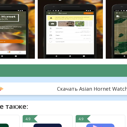
Скачать Asian Hornet Watch 
е также:
4.9
4.9