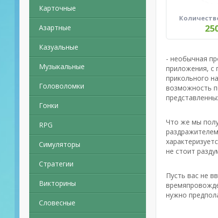
Карточные
Количеств
25
Азартные
Казуальные
- необычная пр
Музыкальные
приложения, с
прикольного н
Головоломки
возможность по
представленны
Гонки
Что же мы полу
RPG
раздражителем 
характеризуетс
Симуляторы
не стоит разду
Стратегии
Пусть вас не в
Викторины
времяпровожден
нужно предпола
Словесные