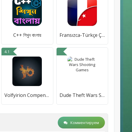
C++ শিখুন বাংলায়
Fransızca-Türkçe Çevirmen
4.1
Volfyirion Compendium
Dude Theft Wars Shooting Games
Комментируем