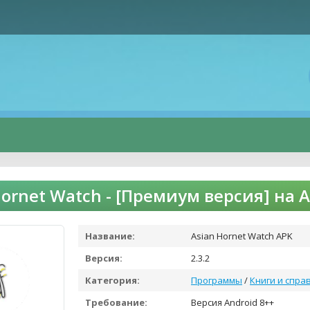
Hornet Watch - [Премиум версия] на
Название:
Asian Hornet Watch APK
Версия:
2.3.2
Категория:
Программы
/
Книги и спра
Требование:
Версия Android 8++