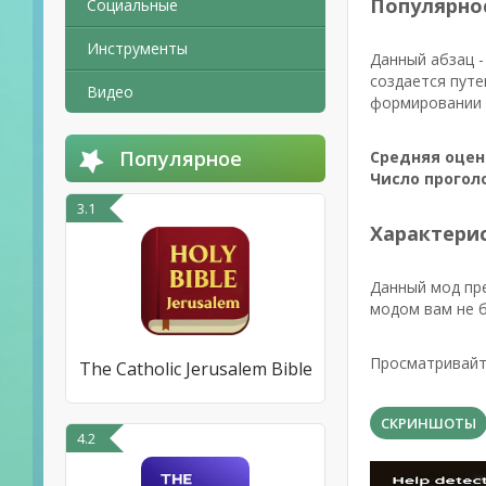
Популярно
Социальные
Инструменты
Данный абзац -
создается путе
Видео
формировании р
Популярное
Средняя оцен
Число прогол
3.1
Характерис
Данный мод пре
модом вам не б
Просматривайте
The Catholic Jerusalem Bible
СКРИНШОТЫ
4.2