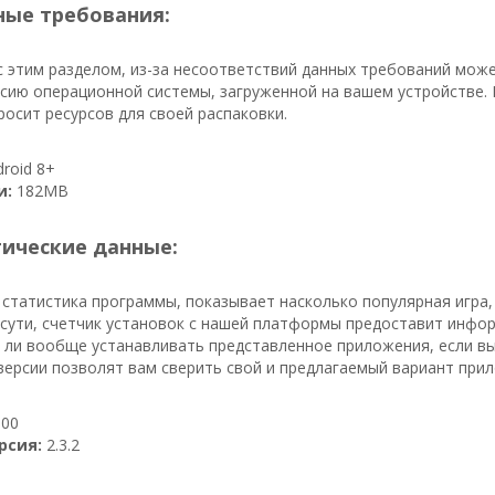
ые требования:
 этим разделом, из-за несоответствий данных требований мож
сию операционной системы, загруженной на вашем устройстве. В
осит ресурсов для своей распаковки.
roid 8+
и:
182MB
тические данные:
 статистика программы, показывает насколько популярная игра,
 сути, счетчик установок с нашей платформы предоставит инфор
т ли вообще устанавливать представленное приложения, если вы
ерсии позволят вам сверить свой и предлагаемый вариант при
00
рсия:
2.3.2