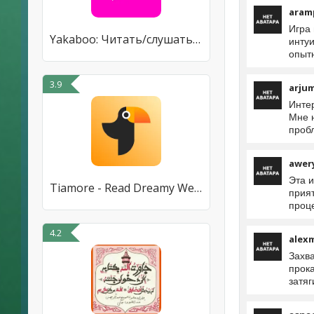
aram
Игра
Yakaboo: Читать/слушать книги
интуи
опыт
3.9
arju
Инте
Мне н
пробл
awer
Эта 
Tiamore - Read Dreamy Webnovel
прият
проц
4.2
alex
Захва
прок
затя