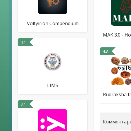
Volfyirion Compendium
4.1
4.3
LIMS
3.1
Комментари