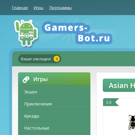
Главная
Игры
Программы
Ваши закладки
0
Игры
Asian 
Экшен
3.6
Приключения
Аркады
Настольные