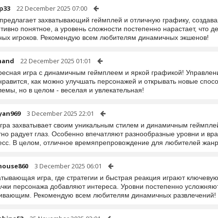
p33
22 December 2025 07:00
 предлагает захватывающий геймплей и отличную графику, создав
тивно понятное, а уровень сложности постепенно нарастает, что де
ных игроков. Рекомендую всем любителям динамичных экшенов!
mand
22 December 2025 01:01
ресная игра с динамичным геймплеем и яркой графикой! Управление
равится, как можно улучшать персонажей и открывать новые спосо
емы, но в целом - веселая и увлекательная!
yan969
3 December 2025 22:01
игра захватывает своим уникальным стилем и динамичным геймплей
но радует глаз. Особенно впечатляют разнообразные уровни и вра
есс. В целом, отличное времяпрепровождение для любителей жанр
mouse860
3 December 2025 06:01
тывающая игра, где стратегии и быстрая реакция играют ключевую
ачки персонажа добавляют интереса. Уровни постепенно усложняют
гивающим. Рекомендую всем любителям динамичных развлечений!