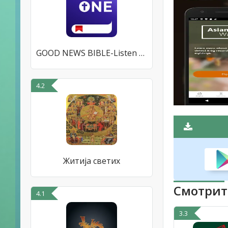
GOOD NEWS BIBLE-Listen & Watch
4.2
Житија светих
Смотрит
4.1
3.3