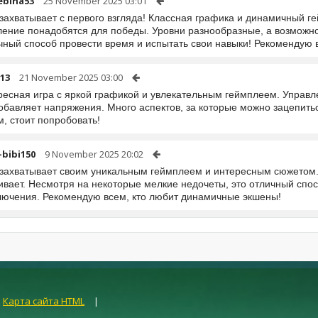
ebina53
25 November 2025 03:01
захватывает с первого взгляда! Классная графика и динамичный г
ение понадобятся для победы. Уровни разнообразные, а возможно
чный способ провести время и испытать свои навыки! Рекомендую
13
21 November 2025 03:00
ресная игра с яркой графикой и увлекательным геймплеем. Управл
обавляет напряжения. Много аспектов, за которые можно зацепить
, стоит попробовать!
-bibi150
9 November 2025 20:02
 захватывает своим уникальным геймплеем и интересным сюжетом.
ивает. Несмотря на некоторые мелкие недочеты, это отличный спос
лючения. Рекомендую всем, кто любит динамичные экшены!
|
Карта сайта HTML
|