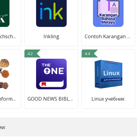
MAK 3.0 - Hochschober
Inkling
Contoh Karangan Bahasa Melayu
4.2
4.4
Rudraksha Information
GOOD NEWS BIBLE-Listen & Watch
Linux учебник
и: