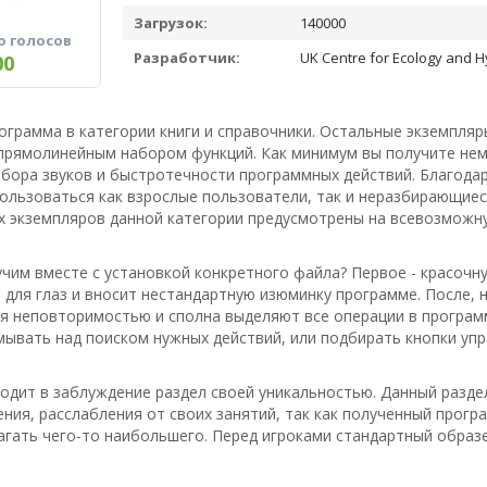
Загрузок:
140000
о голосов
Разработчик:
UK Centre for Ecology and H
00
ограмма в категории книги и справочники. Остальные экземпля
 прямолинейным набором функций. Как минимум вы получите нем
абора звуков и быстротечности программных действий. Благод
льзоваться как взрослые пользователи, так и неразбирающиес
х экземпляров данной категории предусмотрены на всевозможну
чим вместе с установкой конкретного файла? Первое - красочн
для глаз и вносит нестандартную изюминку программе. После, 
я неповторимостью и сполна выделяют все операции в программ
мывать над поиском нужных действий, или подбирать кнопки упр
водит в заблуждение раздел своей уникальностью. Данный разд
ия, расслабления от своих занятий, так как полученный прогр
гать чего-то наибольшего. Перед игроками стандартный образе