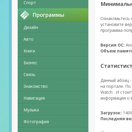
Спорт
Минимальн
Программы
Ознакомьтесь с
установите вер
Дизайн
программа попр
Авто
Версия ОС:
And
Книги
Объем памят
Бизнес
Статистис
Связь
Данный абзац -
Знакомство
на портале. По
Watch . И стои
Навигация
информация о в
Музыка
Загрузок:
1400
Последняя ве
Фотография