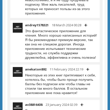
невосполнимо, и я не буду продлевать
подписку. Мне жаль писателей, труд
которых не приносит пользы из-за этого
приложения.
andrey1578321
18 March 2024 00:28
Это фантастическое приложение для
чтения. Много хорошо написанных историй!
Я бы рекомендовал премиум-версию, так
как она не слишком дорогая. Иногда
приложение испытывает технические
трудности, но служба поддержки
дружелюбна, эффективна и очень полезна!
anekaton892
11 February 2024 22:19
Некоторые из этих книг притягивают к себе,
хотелось бы, чтобы было проще получить
баллы без подписки или чтобы главы не
стоили так много баллов. В остальном
приложение мне пока нравится!
av38816438
23 January 2024 02:39