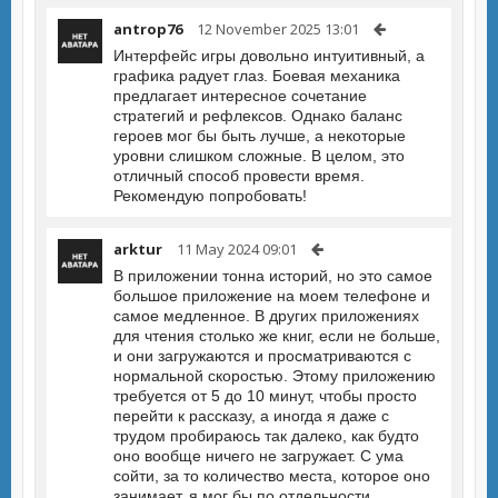
antrop76
12 November 2025 13:01
Интерфейс игры довольно интуитивный, а
графика радует глаз. Боевая механика
предлагает интересное сочетание
стратегий и рефлексов. Однако баланс
героев мог бы быть лучше, а некоторые
уровни слишком сложные. В целом, это
отличный способ провести время.
Рекомендую попробовать!
arktur
11 May 2024 09:01
В приложении тонна историй, но это самое
большое приложение на моем телефоне и
самое медленное. В других приложениях
для чтения столько же книг, если не больше,
и они загружаются и просматриваются с
нормальной скоростью. Этому приложению
требуется от 5 до 10 минут, чтобы просто
перейти к рассказу, а иногда я даже с
трудом пробираюсь так далеко, как будто
оно вообще ничего не загружает. С ума
сойти, за то количество места, которое оно
занимает, я мог бы по отдельности