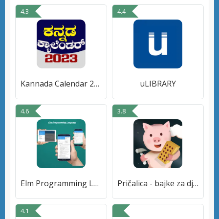
4.3
4.4
Kannada Calendar 2023
uLIBRARY
4.6
3.8
Elm Programming Language
Pričalica - bajke za djecu
4.1