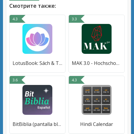
Смотрите также:
4.3
3.3
LotusBook: Sách & Truyện
MAK 3.0 - Hochschober
3.6
4.3
BitBiblia (pantalla bloqueada)
Hindi Calendar