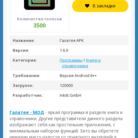
В закладки
Количество голосов
3500
Название:
Галатея APK
Версия:
1.6.9
Категория:
Программы
/
Книги и
справочники
Требование:
Версия Android 6++
Загрузок:
120000
Разработчик:
Inkitt GmbH
Галатея - МОД
- яркая программа в разделе книги и
справочники. Другие представители данного раздела
изображают себя как простенькие приложения, с
минимальным набором функций. Зато вы обретёте
немалую массу радости от понятного интерфейса,