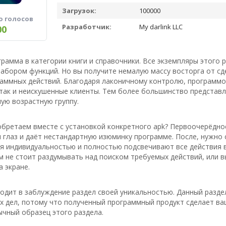
Загрузок:
100000
о голосов
Разработчик:
My darlink LLC
00
грамма в категории книги и справочники. Все экземпляры этого
абором функций. Но вы получите немалую массу восторга от сд
раммных действий. Благодаря лаконичному контролю, программ
 так и неискушенные клиенты. Тем более большинство представ
ую возрастную группу.
бретаем вместе с установкой конкретного apk? Первоочерёдное
 глаз и даёт нестандартную изюминку программе. После, нужно 
ся индивидуальностью и полностью подсвечивают все действия 
м не стоит раздумывать над поиском требуемых действий, или в
 экране.
водит в заблуждение раздел своей уникальностью. Данный разде
х дел, потому что полученный программный продукт сделает ва
чный образец этого раздела.