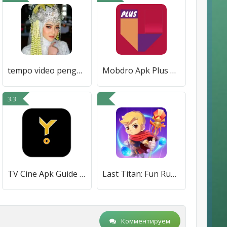
tempo video pengantin guide
Mobdro Apk Plus Guide
3.3
TV Cine Apk Guide Smart TV
Last Titan: Fun Run Survivor!
Комментируем