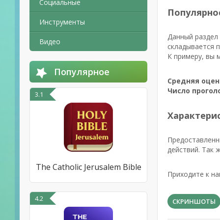
Социальные
Популярно
Инструменты
Данный раздел 
Видео
складывается п
К примеру, вы 
Популярное
Средняя оцен
Число прогол
3.1
Характерис
Предоставленн
действий. Так 
The Catholic Jerusalem Bible
Приходите к на
4.2
СКРИНШОТЫ