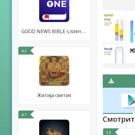
GOOD NEWS BIBLE-Listen & Watch
4.2
Житија светих
4.1
Смотрит
3.5