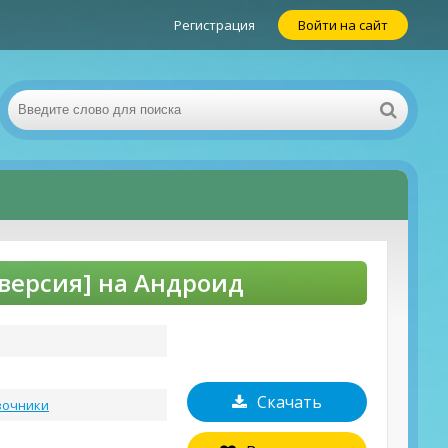
Регистрация
Войти на сайт
 версия] на Андроид
Скачать
вочники