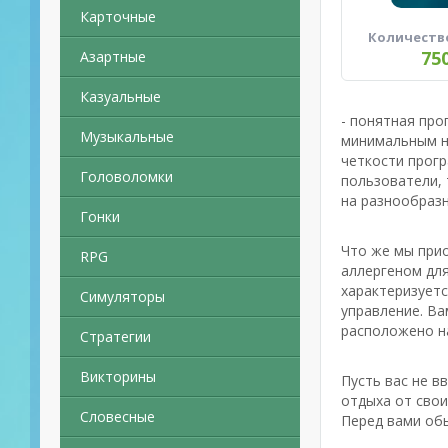
Карточные
Количеств
75
Азартные
Казуальные
- понятная про
Музыкальные
минимальным н
четкости прог
Головоломки
пользователи,
на разнообразн
Гонки
Что же мы прио
RPG
аллергеном для
характеризует
Симуляторы
управление. Ва
расположено на
Стратегии
Викторины
Пусть вас не в
отдыха от свои
Словесные
Перед вами обы