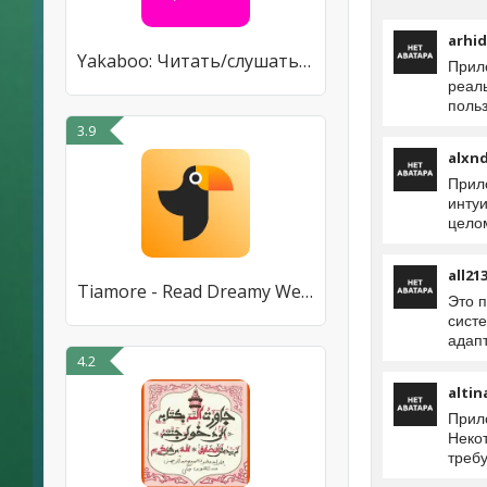
arhid
Yakaboo: Читать/слушать книги
Прил
реал
польз
3.9
alxnd
Прило
инту
цело
all21
Tiamore - Read Dreamy Webnovel
Это 
сист
адапт
4.2
altin
Прил
Некот
требу