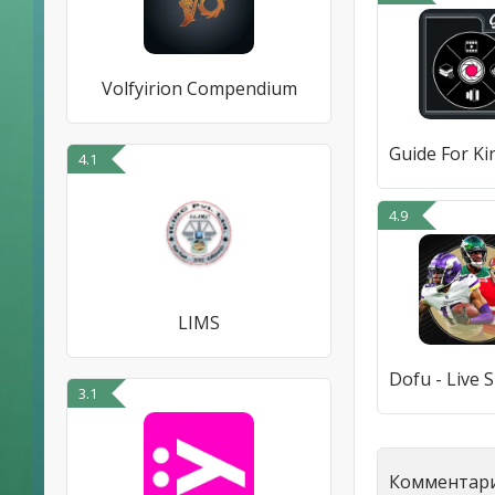
Volfyirion Compendium
4.1
4.9
LIMS
3.1
Комментари