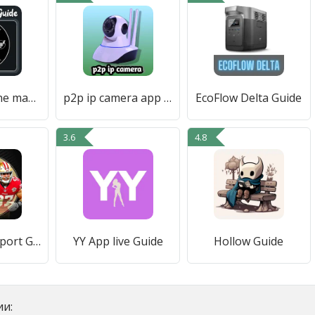
Guide For Kine master Editing
p2p ip camera app guide
EcoFlow Delta Guide
3.6
4.8
Dofu - Live Sport Guide
YY App live Guide
Hollow Guide
и: