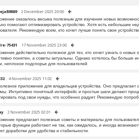
eja89889
2 December 2025 20:00
ожение оказалось весьма полезным для изучения новых возможнос
ьно помогают оптимизировать устройство. Хотя есть небольшие нед
ователя. Рекомендую всем, кто хочет лучше понять свое устройств
re-75431
17 November 2025 23:00
жение действительно полезное для тех, кто хочет узнать о новых
итивно понятен, а советы актуальны. Однако хотелось бы больше 
м, неплохое подспорье для пользователей.
332
4 November 2025 11:02
полезное приложение для владельцев устройства. Оно предлагает 
емы. Интуитивно понятный интерфейс и простые шаги делают проц
ировать под свои нужды, что особенно радует. Рекомендую попроб
ay
2 November 2025 02:01
ожение предлагает полезные советы и материалы для пользователе
орые функции работают не так, как ожидалось, и иногда возникают
ет доработки для удобства и стабильности.