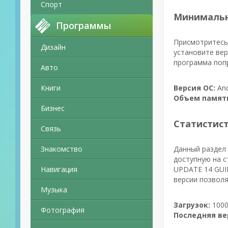
Спорт
Минимальн
Программы
Присмотритесь 
Дизайн
установите вер
программа попр
Авто
Книги
Версия ОС:
And
Объем памят
Бизнес
Статистис
Связь
Знакомство
Данный раздел 
доступную на с
Навигация
UPDATE 14 GUID
версии позволя
Музыка
Загрузок:
1000
Фотография
Последняя ве