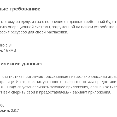
ые требования:
к этому разделу, из-за отклонения от данных требований буде
сию операционной системы, загруженной на вашем устройстве. 
осит ресурсов для своей распаковки.
roid 8+
и:
167MB
тические данные:
- статистика программы, рассказывает насколько классная игра,
транице. И так, счетчик установок с нашего портала предостав
E . Надо ли устанавливать текущее приложения, если вы хотите
т вам сверить свой и предоставляемый вариант приложения.
00
рсия:
2.8.7