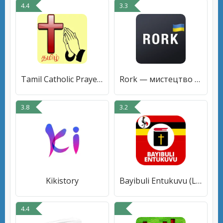
4.4
3.3
Tamil Catholic Prayer Book
Rork — мистецтво читати
3.8
3.2
Kikistory
Bayibuli Entukuvu (Luganda)
4.4