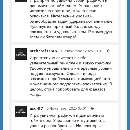
Игра приятно удивила своей графикой и
динамичным геймплеем. Управление
интуитивно понятное, можно легко
освоиться. Интересные уровни и
разнообразие задач удерживают внимание.
Чувствуется приятный баланс между
сложностью и удовольствием. Рекомендую
всем любителям жанра!
archcrafts616
19 November 2025 10:01
Игра отлично сочетает в себе
увлекательный геймплей и яркую графику.
Удобное управление и интересные уровни
не дают заскучать. Однако, иногда
возникают проблемы с оптимизацией, что
может немного подпортить впечатление. В
целом, стоит попробовать для фанатов
жанра!
asd417
6 November 2025 05:01
Игра удивила графикой и динамичным
геймплеем. Управление интуитивное, а
уровни разнообразные. Но некоторые