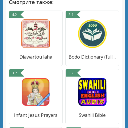
Смотрите также:
4.2
3.1
Diawartou laha
Bodo Dictionary (full version)
3.7
3.2
Infant Jesus Prayers
Swahili Bible