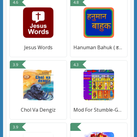
4.6
4.8
Jesus Words
Hanuman Bahuk ( हनुमान बाहुक )
3.9
4.3
Chol Va Dengiz
Mod For Stumble-Guys Gem Guide
3.9