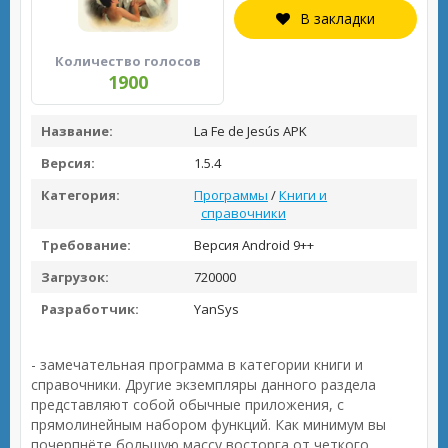
В закладки
Количество голосов
1900
Название:
La Fe de Jesús APK
Версия:
1.5.4
Категория:
Программы
/
Книги и
справочники
Требование:
Версия Android 9++
Загрузок:
720000
Разработчик:
YanSys
- замечательная программа в категории книги и
справочники. Другие экземпляры данного раздела
представляют собой обычные приложения, с
прямолинейным набором функций. Как минимум вы
почерпнёте большую массу восторга от четкого