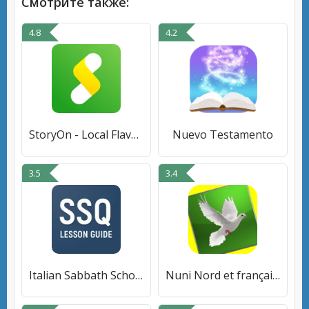
Смотрите также:
4.8
4.2
StoryOn - Local Flavor Novel
Nuevo Testamento
3.5
3.4
Italian Sabbath School Lesson
Nuni Nord et français English