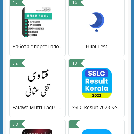
4.5
4.6
Работа с персоналом
Hilol Test
3.2
4.3
Fatawa Mufti Taqi Usmani
SSLC Result 2023 Kerala
3.8