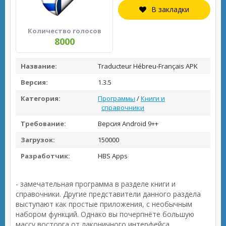
В закладки
Количество голосов
8000
Название:
Traducteur Hébreu-Français APK
Версия:
1.3.5
Категория:
Программы
/
Книги и
справочники
Требование:
Версия Android 9++
Загрузок:
150000
Разработчик:
HBS Apps
- замечательная программа в разделе книги и
справочники. Другие представители данного раздела
выступают как простые приложения, с необычным
набором функций. Однако вы почерпнёте большую
массу восторга от лаконичного интерфейса,