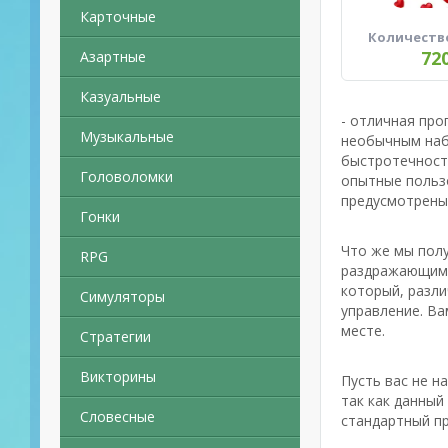
Карточные
Количеств
72
Азартные
Казуальные
- отличная про
Музыкальные
необычным набо
быстротечност
Головоломки
опытные пользо
предусмотрены
Гонки
Что же мы полу
RPG
раздражающим 
который, разл
Симуляторы
управление. Ва
месте.
Стратегии
Викторины
Пусть вас не н
так как данный
Словесные
стандартный пр