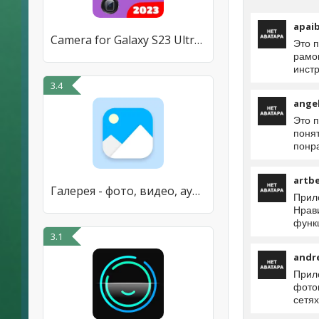
apai
Camera for Galaxy S23 Ultra 4k
Это 
рамо
инст
3.4
angel
Это 
поня
понр
artbe
Галерея - фото, видео, аудио
Прил
Нрави
функц
3.1
andr
Прил
фото
сетях