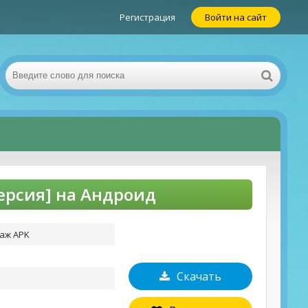
Регистрация
Войти на сайт
ерсия] на Андроид
лаж APK
Скачать