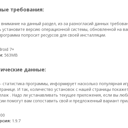
ые требования:
внимание на данный раздел, из-за разногласий данных требова
ь установите версию операционной системы, обновленной на ва
 программа попросит ресурсов для своей инсталляции.
roid 7+
и:
563MB
тические данные:
- статистика программы, информирует насколько популярная иг
транице. И так, количество установок с нашей страницы покаже
лаж . Надо ли устанавливать текущее приложения, если вы люб
сии помогут вам сопоставить свой и предложенный вариант при
00
рсия:
1.9.7