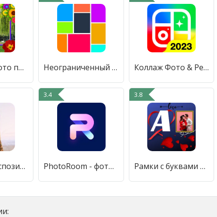
редактор фото природы и рамки
Неограниченный фотоколлаж
Коллаж Фото & Редактор Фото
3.4
3.8
Двойная Экспозиция- Фото Бленд
PhotoRoom - фото монтаж
Рамки с буквами имени
и: