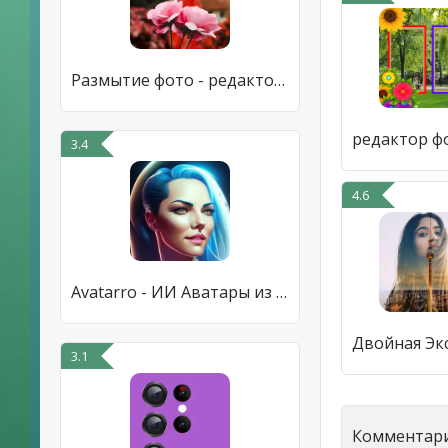
Размытие фото - редактор фона
3.4
4.6
Avatarro - ИИ Аватары из фото
3.1
Комментари