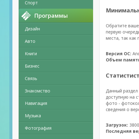
Спорт
Минимальн
Программы
Обратите ваше 
Дизайн
первую очеред
места, так как
Авто
Книги
Версия ОС:
And
Объем памят
Бизнес
Статистис
Связь
Знакомство
Данный раздел 
доступную на с
Навигация
фото - фотокол
сведения о вер
Музыка
Загрузок:
3800
Фотография
Последняя ве