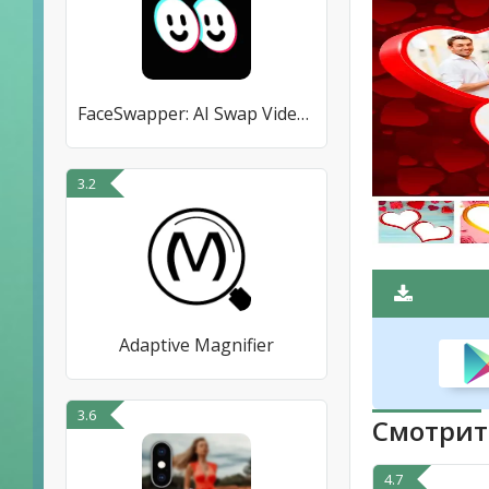
FaceSwapper: AI Swap Videos
3.2
Adaptive Magnifier
3.6
Смотрит
4.7