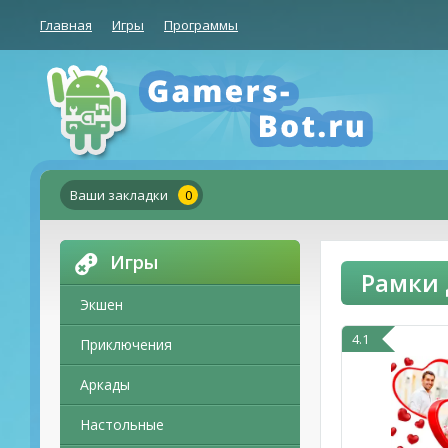
Главная
Игры
Программы
Ваши закладки
0
Игры
Рамки 
Экшен
4.1
Приключения
Аркады
Настольные