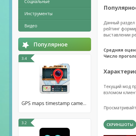
Социальные
Популярно
Инструменты
Данный раздел 
Видео
рейтинг формир
выставлении ре
Популярное
Средняя оцен
Число прогол
3.4
Характерис
Текущий мод п
взломом клиент
GPS maps timestamp camera app
Просматривайте
3.2
СКРИНШОТЫ