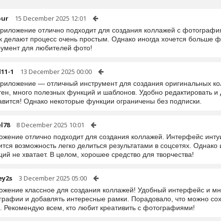
bur
15 December 2025 12:01
приложение отлично подходит для создания коллажей с фотографи
к делают процесс очень простым. Однако иногда хочется больше ф
румент для любителей фото!
11-1
13 December 2025 00:00
приложение — отличный инструмент для создания оригинальных к
тен, много полезных функций и шаблонов. Удобно редактировать и
авится! Однако некоторые функции ограничены без подписки.
l78
8 December 2025 10:01
ожение отлично подходит для создания коллажей. Интерфейс инту
тся возможность легко делиться результатами в соцсетях. Однако
ий не хватает. В целом, хорошее средство для творчества!
ey2s
3 December 2025 05:00
ожение классное для создания коллажей! Удобный интерфейс и мн
графии и добавлять интересные рамки. Порадовало, что можно сох
. Рекомендую всем, кто любит креативить с фотографиями!