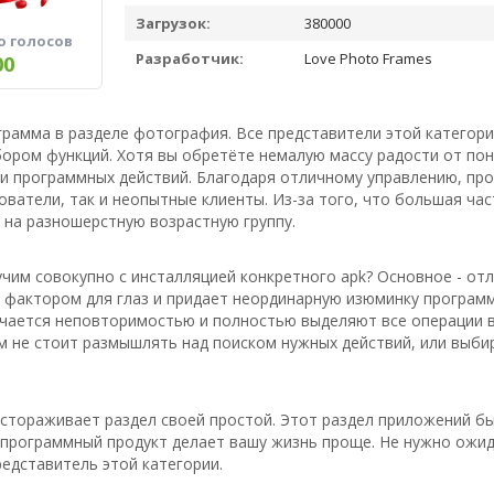
Загрузок:
380000
о голосов
Разработчик:
Love Photo Frames
00
грамма в разделе фотография. Все представители этой категор
ром функций. Хотя вы обретёте немалую массу радости от пон
и программных действий. Благодаря отличному управлению, пр
ватели, так и неопытные клиенты. Из-за того, что большая ча
 на разношерстную возрастную группу.
чим совокупно с инсталляцией конкретного apk? Основное - отл
фактором для глаз и придает неординарную изюминку программе
ичается неповторимостью и полностью выделяют все операции в
м не стоит размышлять над поиском нужных действий, или выбир
астораживает раздел своей простой. Этот раздел приложений бы
 программный продукт делает вашу жизнь проще. Не нужно ожид
едставитель этой категории.