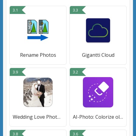
3.1
3.3
Rename Photos
Gigantti Cloud
3.9
3.2
Wedding Love Photo Suit Frames
AI-Photo: Colorize old photos
3.8
3.6