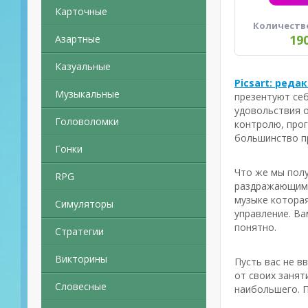
Карточные
Количеств
19
Азартные
Казуальные
Picsart: реда
Музыкальные
презентуют се
удовольствия о
Головоломки
контролю, про
большинство п
Гонки
Что же мы полу
RPG
раздражающим 
музыке которая
Симуляторы
управление. Ва
понятно.
Стратегии
Викторины
Пусть вас не в
от своих занят
Словесные
наибольшего. П