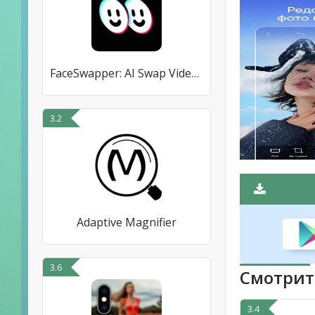
FaceSwapper: AI Swap Videos
3.2
Adaptive Magnifier
3.6
Смотрит
3.4