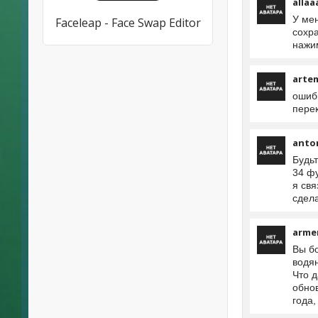
allaa
У ме
Faceleap - Face Swap Editor
сохра
нажим
arte
ошибк
перек
anto
Будьт
34 фу
я свя
сдела
arme
Вы б
водян
Что 
обнов
года,