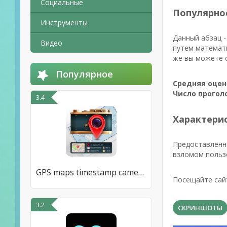
Социальные
Популярно
Инструменты
Данный абзац -
Видео
путем математи
же вы можете с
Популярное
Средняя оцен
Число прогол
3.4
Характерис
Предоставленны
взломом польз
GPS maps timestamp camera app
Посещайте сай
3.2
СКРИНШОТЫ