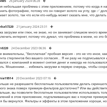
a605
26 January 2024 06:28
ня небольшая проблема с этим приложением, потому что когда я н
нить фотографию, потому что он говорит золото на углу, где ✅ дол
ает золото, так что если кто-нибудь может сказать мне, что делать
mka57220
21 January 2024 23:31
а загрузки или глюк, не знаю, но он занимает слишком много врем
лючить интернет, потому что думал, что проблема в моем, но это 
n0220
24 December 2023 06:36
е внимательны, "бесплатная" пробная версия - это не что иное, как
нта стерлингов без вашего согласия... Я ни разу не подписывался и
зался с компанией в момент снятия денег и никогда не пользовалс
ть. Мошенники.... избежать загрузки в первую очередь, чтобы сохра
nia19514
20 December 2023 07:16
ольше не разрешаете бесплатным пользователям делать скриншоты
ого знака поверх премиум-фильтров достаточно? Или вы действител
дальше, вы позволите бесплатным пользователям использовать толь
лений в этом приложении, подталкивающих вас к покупке премиум-
 я бы вернулся. Фильтры и эффекты в этом приложении хороши, но 