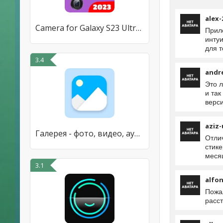
alex-
Camera for Galaxy S23 Ultra 4k
Прил
интуи
для т
3.4
andr
Это 
и так
верси
aziz-
Галерея - фото, видео, аудио
Отли
стике
месяц
3.1
alfo
Пожа
расст