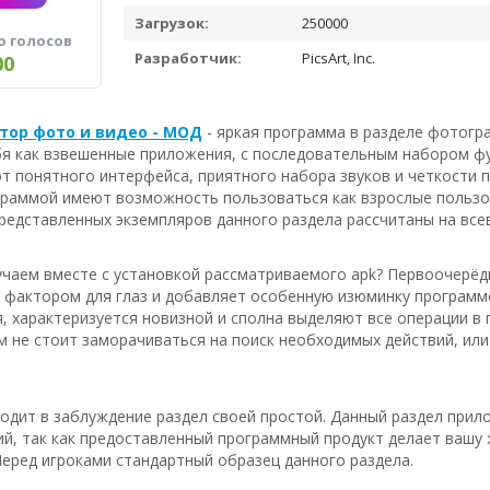
Загрузок:
250000
о голосов
Разработчик:
PicsArt, Inc.
00
ктор фото и видео - МОД
- яркая программа в разделе фотогр
бя как взвешенные приложения, с последовательным набором фу
т понятного интерфейса, приятного набора звуков и четкости 
граммой имеют возможность пользоваться как взрослые пользов
редставленных экземпляров данного раздела рассчитаны на вс
чаем вместе с установкой рассматриваемого apk? Первоочерёдн
фактором для глаз и добавляет особенную изюминку программе
, характеризуется новизной и сполна выделяют все операции в 
м не стоит заморачиваться на поиск необходимых действий, или 
водит в заблуждение раздел своей простой. Данный раздел прил
ий, так как предоставленный программный продукт делает вашу
еред игроками стандартный образец данного раздела.