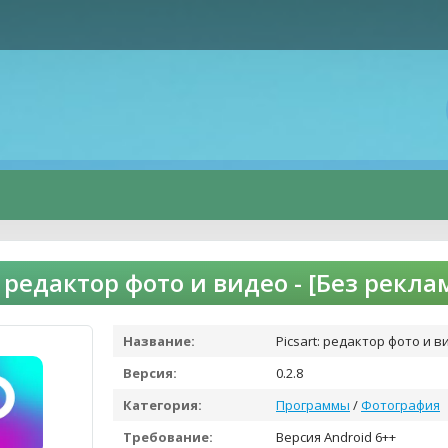
t: редактор фото и видео - [Без рекл
Название:
Picsart: редактор фото и в
Версия:
0.2.8
Категория:
Программы
/
Фотография
Требование:
Версия Android 6++