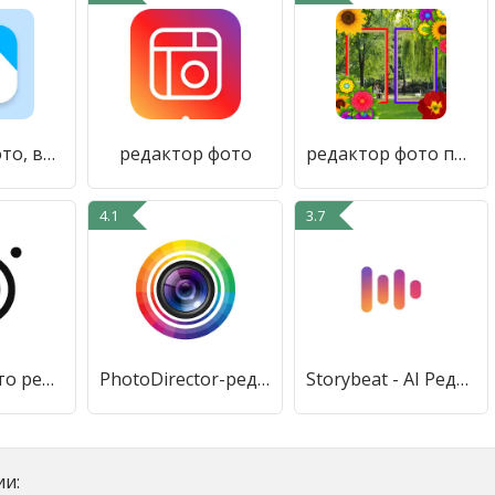
Галерея - фото, видео, аудио
редактор фото
редактор фото природы и рамки
4.1
3.7
Instasize фото редактор коллаж
PhotoDirector-редактор фото
Storybeat - AI Редактор фото
и: