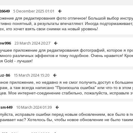
26649
5 December 2025 01:01
ожение для редактирования фото отличное! Большой выбор инстр
тивно понятный, а результаты впечатляют. Иногда подтормаживает,
ех, кто хочет взять свои снимки на новый уровень!
ew996
23 March 2024 20:27
лучшее приложение для редактирования фотографий, которое я про
 много различных эффектов и тому подобное. Очень нравится! Кром
я Gold - лучшая!
uz-86
15 March 2024 15:20
чное приложение, но недавно я не смог получить доступ к больши
рам, а там всегда написано "Произошла ошибка" или что-то в этом 
ев. Мое интернет-соединение стабильно, пожалуйста, исправьте эт
nsm449
10 March 2024 01:39
луйста, исправьте ошибки перед новым обновлением, все было в п
раивает нас? Хотелось бы, чтобы новое обновление не было таким