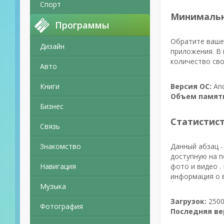
Спорт
Минимальн
Программы
Обратите ваше 
Дизайн
приложения. В 
количество сво
Авто
Книги
Версия ОС:
And
Объем памят
Бизнес
Статистис
Связь
Знакомство
Данный абзац -
доступную на п
Навигация
фото и видео .
информация о в
Музыка
Загрузок:
2500
Фотография
Последняя ве