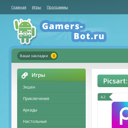
Главная
Игры
Программы
Ваши закладки
0
Игры
Picsar
Экшен
4.2
Приключения
Аркады
Настольные