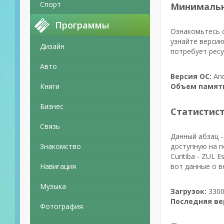
Спорт
Минимальн
Программы
Ознакомьтесь 
узнайте версию
Дизайн
потребует ресу
Авто
Версия ОС:
And
Книги
Объем памят
Бизнес
Статистис
Связь
Данный абзац -
Знакомство
доступную на п
Curitiba - ZUL
Навигация
вот данные о в
Музыка
Загрузок:
3300
Последняя ве
Фотография