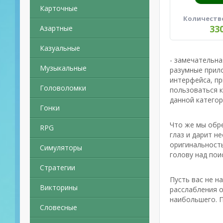
Карточные
Количеств
33
Азартные
Казуальные
- замечательн
Музыкальные
разумные прил
интерфейса, пр
Головоломки
пользоваться к
данной катего
Гонки
Что же мы обре
RPG
глаз и дарит н
оригинальность
Симуляторы
голову над пои
Стратегии
Пусть вас не н
Викторины
расслабления о
наибольшего. П
Словесные