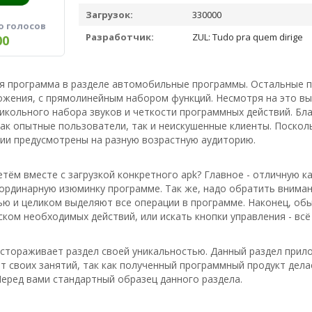
Загрузок:
330000
о голосов
Разработчик:
ZUL: Tudo pra quem dirige
00
ая программа в разделе автомобильные программы. Остальные п
ожения, с прямолинейным набором функций. Несмотря на это вы
икольного набора звуков и четкости программных действий. Б
ак опытные пользователи, так и неискушенные клиенты. Поско
рии предусмотрены на разную возрастную аудиторию.
тём вместе с загрузкой конкретного apk? Главное - отличную к
еординарную изюминку программе. Так же, надо обратить вниман
ю и целиком выделяют все операции в программе. Наконец, обы
ском необходимых действий, или искать кнопки управления - всё
астораживает раздел своей уникальностью. Данный раздел прил
т своих занятий, так как полученный программный продукт дела
еред вами стандартный образец данного раздела.