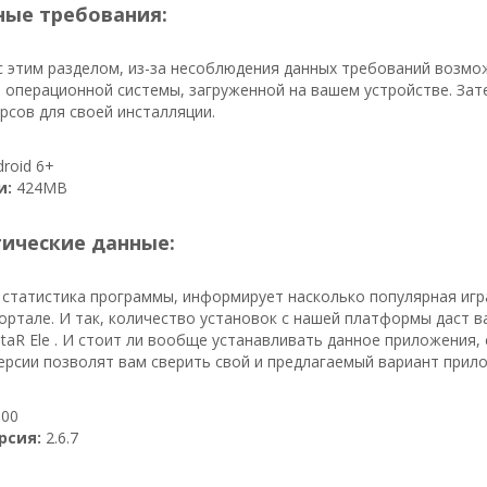
ые требования:
с этим разделом, из-за несоблюдения данных требований возмо
 операционной системы, загруженной на вашем устройстве. Зате
рсов для своей инсталляции.
roid 6+
и:
424MB
тические данные:
 статистика программы, информирует насколько популярная игр
ортале. И так, количество установок с нашей платформы даст в
 EstaR Ele . И стоит ли вообще устанавливать данное приложения
ерсии позволят вам сверить свой и предлагаемый вариант прил
00
рсия:
2.6.7