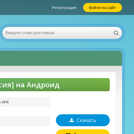
Регистрация
Войти на сайт
ерсия] на Андроид
e APK
Скачать