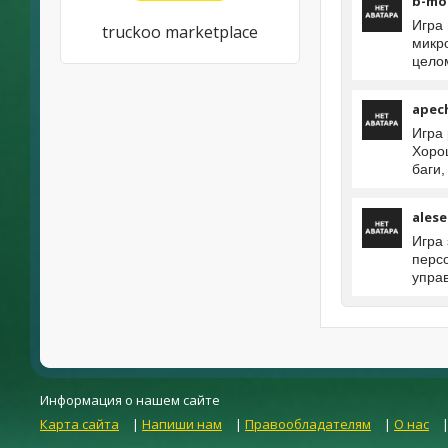
b-mo
Игра
truckoo marketplace
микр
цело
apec
Игра
Хоро
баги,
ales
Игра
персо
упра
Информация о нашем сайте
Карта сайта
|
Напиши нам
|
Правообладателям
|
О нас