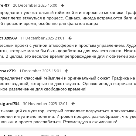
re-87
20 December 2025 15:00
предлагает увлекательный геймплей и интересные механики. Графи
ляет легко втянуться в процесс. Однако, иногда встречаются баги
об провести время, особенно для фанатов жанра.
c1328969
11 December 2025 21:01
ресный проект с уютной атмосферой и простым управлением. Худож
нты, которые могли бы быть доработаны для лучшего опыта. Некот
ти. В целом, это весёлое времяпрепровождение для любителей жа
enaz279
1 December 2025 15:01
предлагает классный геймплей и оригинальный сюжет. Графика на 
ство заданий, которые не дают скучать. Однако иногда встречаются
чное развлечение для свободного времени!
sigurd734
30 November 2025 12:01
атывающий симулятор, который позволяет погрузиться в захватыва
вления интуитивно понятна. Игровой процесс разнообразен, что уд
навыки и просто расслабиться. Рекомендую к скачиванию!