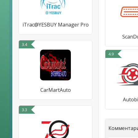
iTrac@YESBUY Manager Pro
ScanD
3.4
4.9
CarMartAuto
Autob
3.3
Комментари