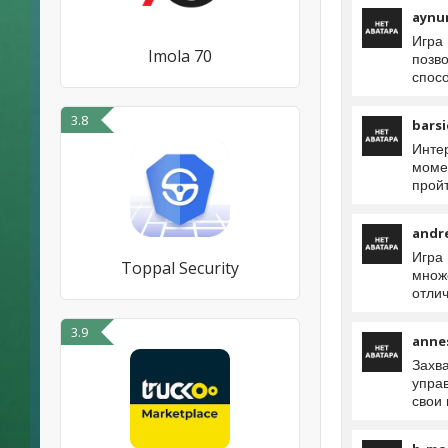
aynu
Игра 
Imola 70
позво
спос
3.8
barsi
Инте
моме
прой
andr
Игра 
Toppal Security
множе
отли
3.9
anne
Захв
упра
свои 