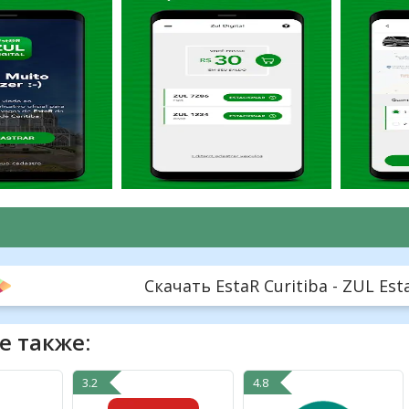
Скачать EstaR Curitiba - ZUL EstaR
е также:
3.2
4.8