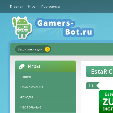
Главная
Игры
Программы
Ваши закладки
0
Игры
EstaR C
Экшен
3.1
Приключения
Аркады
Настольные