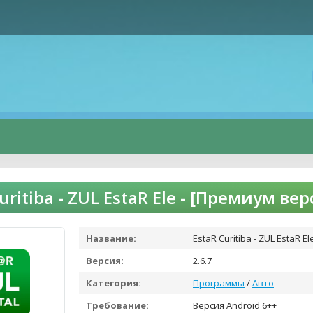
uritiba - ZUL EstaR Ele - [Премиум в
Название:
EstaR Curitiba - ZUL EstaR El
Версия:
2.6.7
Категория:
Программы
/
Авто
Требование:
Версия Android 6++