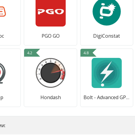
oc
PGO GO
DigiConstat
4.2
4.8
ip
Hondash
Bolt - Advanced GPS Tracking
и: