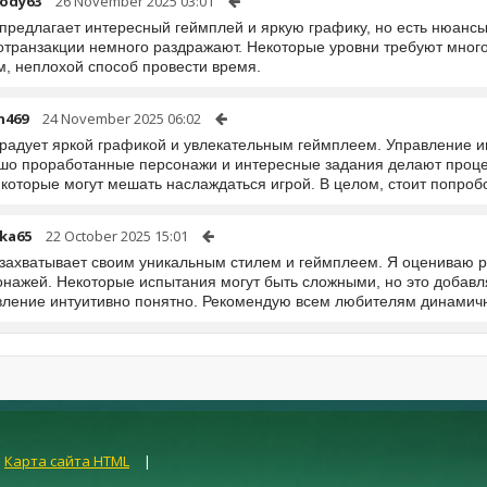
ody63
26 November 2025 03:01
 предлагает интересный геймплей и яркую графику, но есть нюансы
отранзакции немного раздражают. Некоторые уровни требуют много
м, неплохой способ провести время.
h469
24 November 2025 06:02
 радует яркой графикой и увлекательным геймплеем. Управление и
шо проработанные персонажи и интересные задания делают проце
 которые могут мешать наслаждаться игрой. В целом, стоит попроб
eka65
22 October 2025 15:01
 захватывает своим уникальным стилем и геймплеем. Я оцениваю р
нажей. Некоторые испытания могут быть сложными, но это добавля
вление интуитивно понятно. Рекомендую всем любителям динамич
|
Карта сайта HTML
|