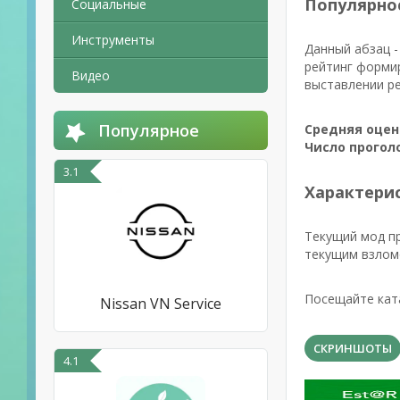
Популярно
Социальные
Инструменты
Данный абзац -
рейтинг формир
Видео
выставлении ре
Популярное
Средняя оцен
Число прогол
3.1
Характерис
Текущий мод п
текущим взломо
Посещайте ката
Nissan VN Service
СКРИНШОТЫ
4.1